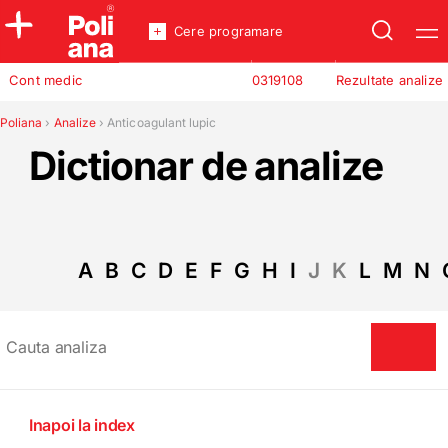
Cere programare
Policlinica
Cont medic
0319108
Rezultate analize
Analize
Incredere
Poliana
›
Analize
›
Anticoagulant lupic
Dictionar de analize
A
B
C
D
E
F
G
H
I
J
K
L
M
N
Inapoi la index