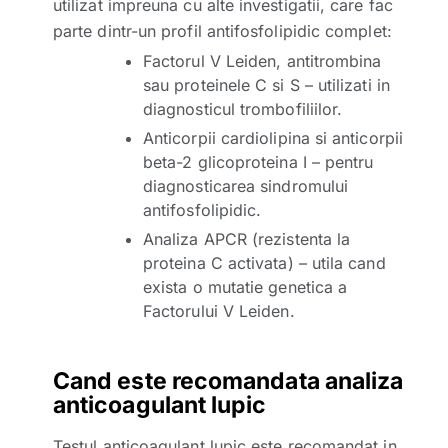
utilizat impreuna cu alte investigatii, care fac
parte dintr-un profil antifosfolipidic complet:
Factorul V Leiden, antitrombina
sau proteinele C si S – utilizati in
diagnosticul trombofiliilor.
Anticorpii cardiolipina si anticorpii
beta-2 glicoproteina I – pentru
diagnosticarea sindromului
antifosfolipidic.
Analiza APCR (rezistenta la
proteina C activata) – utila cand
exista o mutatie genetica a
Factorului V Leiden.
Cand este recomandata analiza
anticoagulant lupic
Testul anticoagulant lupic este recomandat in