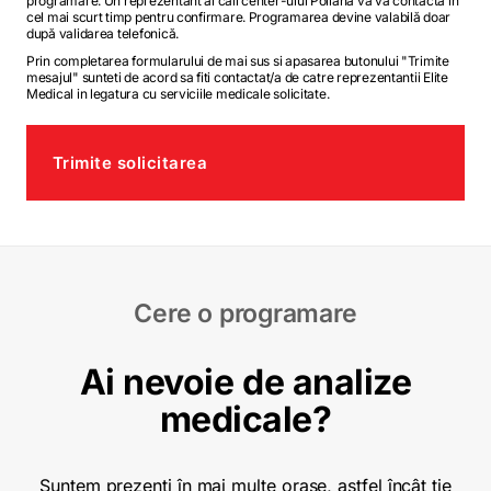
programare. Un reprezentant al call center-ului Poliana vă va contacta în
cel mai scurt timp pentru confirmare. Programarea devine valabilă doar
după validarea telefonică.
Prin completarea formularului de mai sus si apasarea butonului "Trimite
mesajul" sunteti de acord sa fiti contactat/a de catre reprezentantii Elite
Medical in legatura cu serviciile medicale solicitate.
Trimite solicitarea
Cere o programare
Ai nevoie de analize
medicale?
Suntem prezenți în mai multe orașe, astfel încât ție