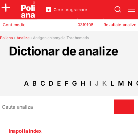
Cere programare
Policlinica
Cont medic
0319108
Rezultate analize
Analize
Incredere
Poliana
›
Analize
›
Antigen chlamydia Trachomatis
Dictionar de analize
A
B
C
D
E
F
G
H
I
J
K
L
M
N
Inapoi la index