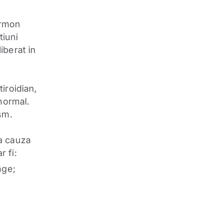
ormon
tiuni
iberat in
iroidian,
normal.
sm.
a cauza
 fi:
nge;