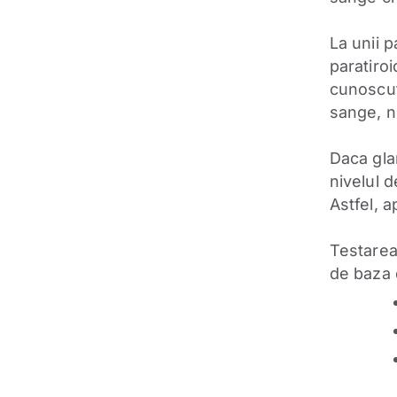
La unii 
paratiroi
cunoscut
sange, n
Daca gla
nivelul 
Astfel, 
Testarea
de baza 