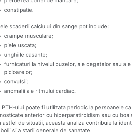
pierderea poftei de mancare;
constipatie.
le scaderii calciului din sange pot include:
crampe musculare;
piele uscata;
unghiile casante;
furnicaturi la nivelul buzelor, ale degetelor sau ale
picioarelor;
convulsii;
anomalii ale ritmului cardiac.
 PTH-ului poate fi utilizata periodic la persoanele ca
gnosticate anterior cu hiperparatiroidism sau cu boal
n astfel de situatii, aceasta analiza contribuie la ident
 bolii si a starii generale de sanatate.