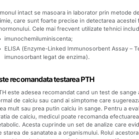
monul intact se masoara in laborator prin metode d
mie, care sunt foarte precise in detectarea acestei
hormonului. Cele mai frecvent utilizate tehnici includ
imunochemiluminiscenta;
ELISA (Enzyme-Linked Immunosorbent Assay – Te
imunosorbant legat de enzima).
ste recomandata testarea PTH
TH este adesea recomandat cand un test de sange 
ormal de calciu sau cand ai simptome care sugereaz
rea mult sau prea putin calciu in sange.
Pentru a eva
atia de calciu, medicul poate recomanda efectuarea
tabolic. Acesta cuprinde un set de analize care evi
e starea de sanatatea a organismului. Rolul acestor