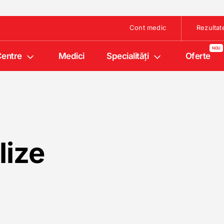
Cont medic
Rezultat
entre
Medici
Specialități
Oferte
lize