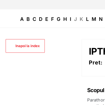
A
B
C
D
E
F
G
H
I
J
K
L
M
N
Inapoi la index
IPT
Pret:
Scopul 
Parathor