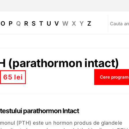
O
P
Q
R
S
T
U
V
W
X
Y
Z
H (parathormon intact)
65 lei
Cere program
testului parathormon Intact
monul (PTH) este un hormon produs de glandele