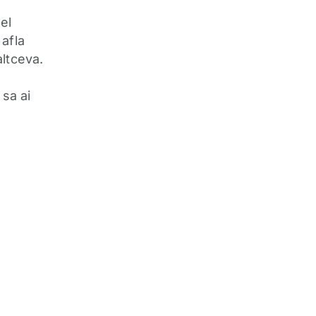
el
afla
ltceva.
 sa ai