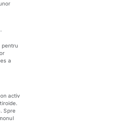
 unor
.
e pentru
or
ces a
on activ
tiroide.
n. Spre
rmonul