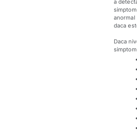
a detect
simptomel
anormal 
daca est
Daca niv
simptome