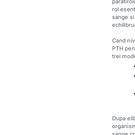
paratiroi
rol esent
sange si 
echilibru
Cand niv
PTH pent
trei modu
Dupa eli
organism
sange cr