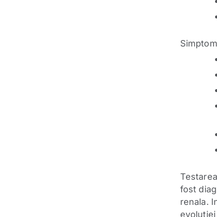
Simptome
Testarea
fost dia
renala. I
evolutiei