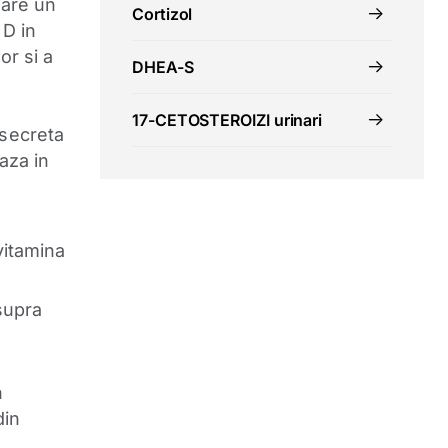
 are un
Cortizol
 D in
or si a
DHEA-S
17-CETOSTEROIZI urinari
 secreta
aza in
vitamina
supra
n
din