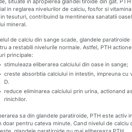
de, situate in apropierea glandei tiroide din gat. PTH
ial in reglarea nivelurilor de calciu, fosfor si vitamina
in tesuturi, contribuind la mentinerea sanatatii oasel
lui mineral.
elul de calciu din sange scade, glandele paratiroide
ru a restabili nivelurile normale
. Astfel, PTH actione
ri principale:
stimuleaza eliberarea calciului din oase in sange;
creste absorbtia calciului in intestin, impreuna cu 
D.
reduce eliminarea calciului prin urina, actionand a
rinichilor.
berarea sa din glandele paratiroide, PTH este activ i
 doar pentru cateva minute. Cand nivelul de calciu 
este, glandele paratiroide nu mai elibereaza PTH.