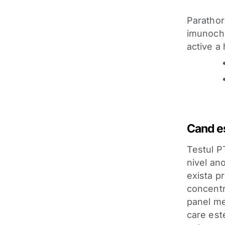
Parathor
imunochi
active a 
Cand e
Testul P
nivel an
exista p
concentr
panel me
care est