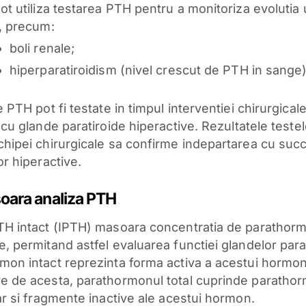
pot utiliza testarea PTH pentru a monitoriza evolutia
i, precum:
boli renale;
hiperparatiroidism (nivel crescut de PTH in sange)
e PTH pot fi testate in timpul interventiei chirurgical
 cu glande paratiroide hiperactive.
Rezultatele testel
chipei chirurgicale sa confirme indepartarea cu suc
or hiperactive.
oara analiza PTH
TH intact (IPTH) masoara concentratia de parathorm
e, permitand astfel evaluarea functiei glandelor para
mon intact reprezinta forma activa a acestui hormo
e de acesta, parathormonul total cuprinde paratho
dar si fragmente inactive ale acestui hormon.