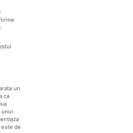
e
 forme
:
stul
arata un
a ca
lua
 unui
dentiaza
a este de