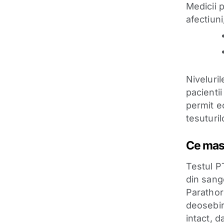
Medicii 
afectiun
Niveluril
pacientii
permit e
tesuturil
Ce mas
Testul P
din sang
Parathor
deosebir
intact, 