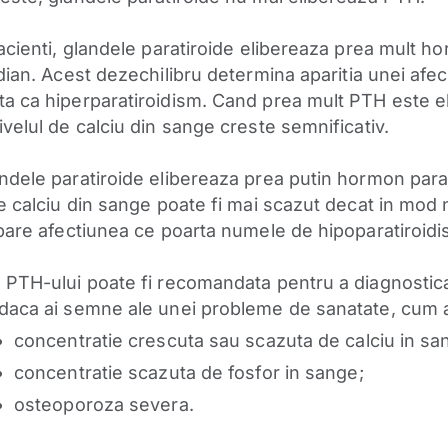
pacienti, glandele paratiroide elibereaza prea mult h
dian.
Acest dezechilibru determina aparitia unei afec
a ca hiperparatiroidism. Cand prea mult PTH este el
ivelul de calciu din sange creste semnificativ.
ndele paratiroide elibereaza prea putin hormon parat
de calciu din sange poate fi mai scazut decat in mod 
apare afectiunea ce poarta numele de hipoparatiroidi
 PTH-ului poate fi recomandata pentru a diagnostic
daca ai semne ale unei probleme de sanatate, cum ar
concentratie crescuta sau scazuta de calciu in sa
concentratie scazuta de fosfor in sange;
osteoporoza severa.