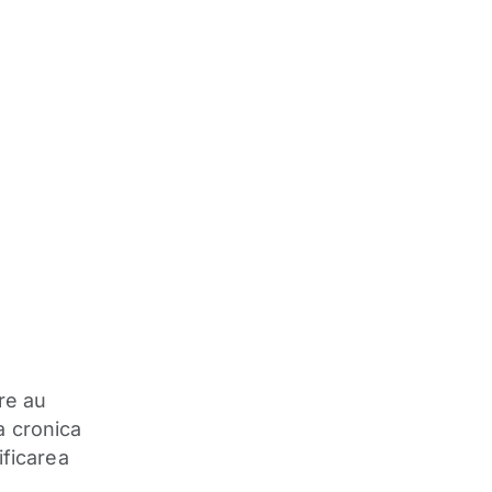
re au
a cronica
ificarea