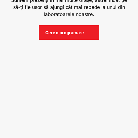
Suntem prezenți în mai multe orașe, astfel încât ție
să-ți fie ușor să ajungi cât mai repede la unul din
laboratoarele noastre.
Cere o programare