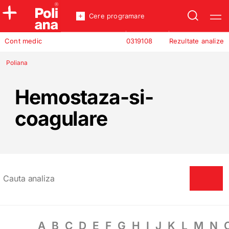
Cere programare
Policlinica
Cont medic
0319108
Rezultate analize
Analize
Incredere
Poliana
Hemostaza-si-
coagulare
A
B
C
D
E
F
G
H
I
J
K
L
M
N