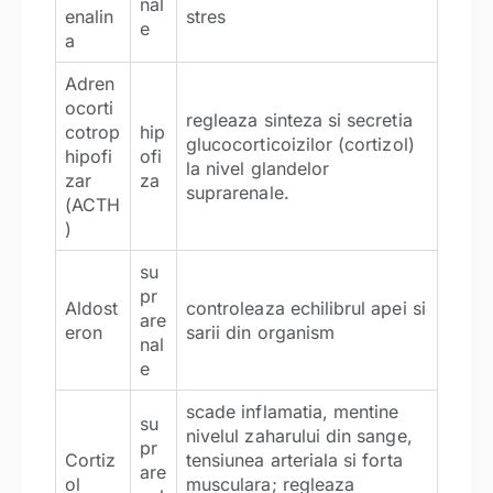
nal
enalin
stres
e
a
Adren
ocorti
regleaza sinteza si secretia
cotrop
hip
glucocorticoizilor (cortizol)
hipofi
ofi
la nivel glandelor
zar
za
suprarenale.
(ACTH
)
su
pr
Aldost
controleaza echilibrul apei si
are
eron
sarii din organism
nal
e
scade inflamatia, mentine
su
nivelul zaharului din sange,
pr
Cortiz
tensiunea arteriala si forta
are
ol
musculara; regleaza