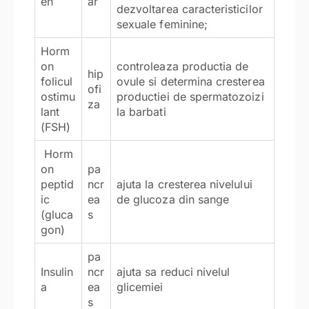
en
ar
dezvoltarea caracteristicilor
sexuale feminine;
Horm
on
controleaza productia de
hip
folicul
ovule si determina cresterea
ofi
ostimu
productiei de spermatozoizi
za
lant
la barbati
(FSH)
Horm
on
pa
peptid
ncr
ajuta la cresterea nivelului
ic
ea
de glucoza din sange
(gluca
s
gon)
pa
Insulin
ncr
ajuta sa reduci nivelul
a
ea
glicemiei
s