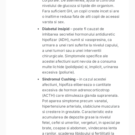
corporale. De asemenea, ajuta la controlul
nivelului de glucoza si lipide din organism.
Fara suficient GH, un copil creste incet si are
o inaltime redusa fata de alti copii de aceeasi
varsta si sex.
Diabetul insipid
– poate fi cauzat de
inhibarea secretiei hormonului antidiuretic
hipofizar (ADH), numit si vasopresina, ca
urmare a unei rani suferite la nivelul capului,
a unei tumori sau a unei interventii
chirurgicale. Simptomele specifice ale
acestei afectiuni sunt nevoia de a consuma
multe lichide (polidipsie) si, implicit, urinarea
excesiva (poliurie).
Sindromul Cushing
– in cazul acestei
afectiuni, hipofiza elibereaza o cantitate
excesiva de hormon adrenocorticotrop
(ACTH) care stimuleaza glanda suprarenala.
Pot aparea simptome precum vanatai,
hipertensiune arteriala, slabiciune musculara
si crestere in greutate. Caracteristic este
acumularea de depozite grase la nivelul
fetei, cefei si umerilor, vergeturi, in special pe
brate, coapse si abdomen, vindecarea lenta
a ranilor, scaderea libidoului si fertilitatii la