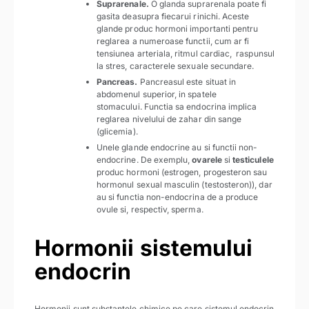
Suprarenale.
O glanda suprarenala poate fi
gasita deasupra fiecarui rinichi. Aceste
glande produc hormoni importanti pentru
reglarea a numeroase functii, cum ar fi
tensiunea arteriala, ritmul cardiac, raspunsul
la stres, caracterele sexuale secundare.
Pancreas.
Pancreasul este situat in
abdomenul superior, in spatele
stomacului. Functia sa endocrina implica
reglarea nivelului de zahar din sange
(glicemia).
Unele glande endocrine au si functii non-
endocrine. De exemplu,
ovarele
si
testiculele
produc hormoni (estrogen, progesteron sau
hormonul sexual masculin (testosteron)), dar
au si functia non-endocrina de a produce
ovule si, respectiv, sperma.
Hormonii sistemului
endocrin
Hormonii sunt substantele chimice pe care sistemul endocrin