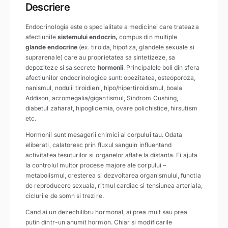
Descriere
Endocrinologia este o specialitate a medicinei care trateaza
afectiunile
sistemului endocrin,
compus din multiple
glande endocrine
(ex. tiroida, hipofiza, glandele sexuale si
suprarenale) care au proprietatea sa sintetizeze, sa
depoziteze si sa secrete
hormonii
. Principalele boli din sfera
afectiunilor endocrinologice sunt: obezitatea, osteoporoza,
nanismul, nodulii tiroidieni, hipo/hipertiroidismul, boala
Addison, acromegalia/gigantismul, Sindrom Cushing,
diabetul zaharat, hipoglicemia, ovare polichistice, hirsutism
etc.
Hormonii sunt mesagerii chimici ai corpului tau. Odata
eliberati, calatoresc prin fluxul sanguin influentand
activitatea tesuturilor si organelor aflate la distanta. Ei ajuta
la controlul multor procese majore ale corpului –
metabolismul, cresterea si dezvoltarea organismului, functia
de reproducere sexuala, ritmul cardiac si tensiunea arteriala,
ciclurile de somn si trezire.
Cand ai un dezechilibru hormonal, ai prea mult sau prea
putin dintr-un anumit hormon. Chiar si modificarile