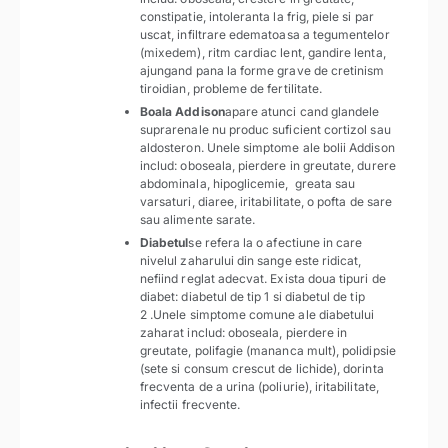
constipatie, intoleranta la frig, piele si par
uscat, infiltrare edematoasa a tegumentelor
(mixedem), ritm cardiac lent, gandire lenta,
ajungand pana la forme grave de cretinism
tiroidian, probleme de fertilitate.
Boala Addison
apare atunci cand glandele
suprarenale nu produc suficient cortizol sau
aldosteron. Unele simptome ale bolii Addison
includ: oboseala, pierdere in greutate, durere
abdominala, hipoglicemie, greata sau
varsaturi, diaree, iritabilitate, o pofta de sare
sau alimente sarate.
Diabetul
se refera la o afectiune in care
nivelul zaharului din sange este ridicat,
nefiind reglat adecvat. Exista doua tipuri de
diabet: diabetul de tip 1 si diabetul de tip
2 .Unele simptome comune ale diabetului
zaharat includ: oboseala, pierdere in
greutate, polifagie (mananca mult), polidipsie
(sete si consum crescut de lichide), dorinta
frecventa de a urina (poliurie), iritabilitate,
infectii frecvente.