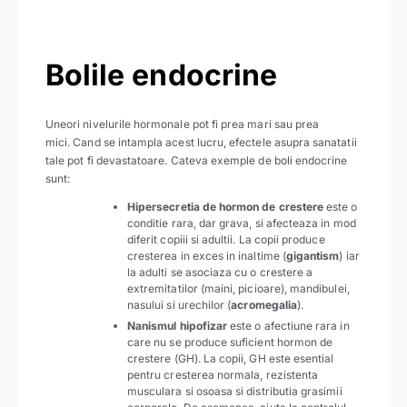
Bolile endocrine
Uneori nivelurile hormonale pot fi prea mari sau prea
mici. Cand se intampla acest lucru, efectele asupra sanatatii
tale pot fi devastatoare. Cateva exemple de boli endocrine
sunt:
Hipersecretia de hormon de crestere
este o
conditie rara, dar grava, si afecteaza in mod
diferit copiii si adultii. La copii produce
cresterea in exces in inaltime (
gigantism
) iar
la adulti se asociaza cu o crestere a
extremitatilor (maini, picioare), mandibulei,
nasului si urechilor (
acromegalia
).
Nanismul hipofizar
este o afectiune rara in
care nu se produce suficient hormon de
crestere (GH). La copii, GH este esential
pentru cresterea normala, rezistenta
musculara si osoasa si distributia grasimii