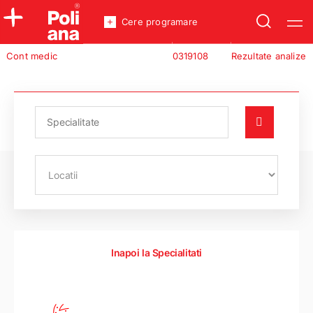
Cere programare
Policlinica
Cont medic
0319108
Rezultate analize
Analize
Incredere
Inapoi la Specialitati