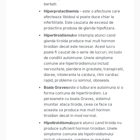
barbati.
Hiperprolactinemia
– este o afectiune care
afecteaza libidoul si poate duce chiar la
infertilitate. Este cauzata de excesul de
prolactina produsa de glanda hipofizara.
Hipertiroidismul
se intampla atunci cand
glanda tiroida produce mai mult hormon
tiroidian decat este necesar. Acest lucru
poate fi cauzat de o serie de lucruri, inclusiv
de conditii autoimune. Unele simptome
comune ale hipertiroidismului includ:
nervozitate, pierdere in greutate, transpiratii,
diaree, intoleranta la caldura, ritm cardiac
rapid, probleme cu somnul, oboseala.
Boala Graves
este o tulburare autoimuna si o
forma comuna de hipertiroidism. La
persoanele cu boala Graves, sistemul
imunitar ataca tiroida, ceea ce face ca
aceasta sa produca mai mult hormon
tiroidian decat in ​​mod normal.
Hipotiroidismul
apare atunci cand tiroida nu
produce suficient hormon tiroidian. Unele
simptome comune ale hipotiroidismului
includ: oboseala, crestere in greutate,