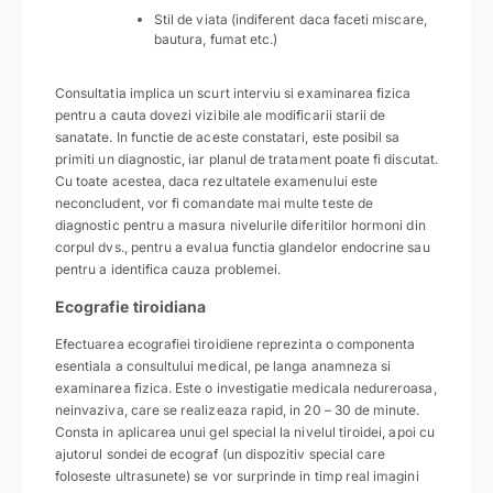
Stil de viata (indiferent daca faceti miscare,
bautura, fumat etc.)
Consultatia implica un scurt interviu si examinarea fizica
pentru a cauta dovezi vizibile ale modificarii starii de
sanatate. In functie de aceste constatari, este posibil sa
primiti un diagnostic, iar planul de tratament poate fi discutat.
Cu toate acestea, daca rezultatele examenului este
neconcludent, vor fi comandate mai multe teste de
diagnostic pentru a masura nivelurile diferitilor hormoni din
corpul dvs., pentru a evalua functia glandelor endocrine sau
pentru a identifica cauza problemei.
Ecografie tiroidiana
Efectuarea ecografiei tiroidiene reprezinta o componenta
esentiala a consultului medical, pe langa anamneza si
examinarea fizica. Este o investigatie medicala nedureroasa,
neinvaziva, care se realizeaza rapid, in 20 – 30 de minute.
Consta in aplicarea unui gel special la nivelul tiroidei, apoi cu
ajutorul sondei de ecograf (un dispozitiv special care
foloseste ultrasunete) se vor surprinde in timp real imagini