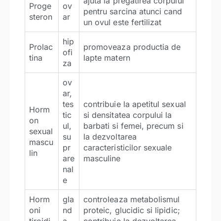
ajuta la pregatirea corpului
Proge
ov
pentru sarcina atunci cand
steron
ar
un ovul este fertilizat
hip
Prolac
promoveaza productia de
ofi
tina
lapte matern
za
ov
ar,
tes
contribuie la apetitul sexual
Horm
tic
si densitatea corpului la
on
ul,
barbati si femei, precum si
sexual
su
la dezvoltarea
mascu
pr
caracteristicilor sexuale
lin
are
masculine
nal
e
Horm
gla
controleaza metabolismul
oni
nd
proteic, glucidic si lipidic;
tiroidi
a
contribuie la dezvoltarea