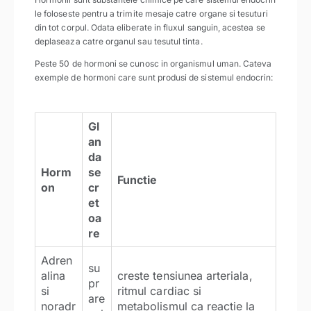
le foloseste pentru a trimite mesaje catre organe si tesuturi
din tot corpul. Odata eliberate in fluxul sanguin, acestea se
deplaseaza catre organul sau tesutul tinta.
Peste 50 de hormoni se cunosc in organismul uman. Cateva
exemple de hormoni care sunt produsi de sistemul endocrin:
Gl
an
da
Horm
se
Functie
on
cr
et
oa
re
Adren
su
alina
creste tensiunea arteriala,
pr
si
ritmul cardiac si
are
noradr
metabolismul ca reactie la