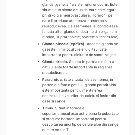
glanda „general” a sistemului endocrin. Este
situata sub hipotalamus de care este legata
printr-o tija neurovasculara. Hormonii pe
care ii produce afecteaza cresterea si
reproducerea. De asemenea, ei controleaza
functia altor glande endocrine din organism
(tiroida, suprarenalele, ovarele si testiculele).
Glanda pineala (epifiza).
Aceasta glanda se
gaseste in mijlocul creierului tau. Este
importanta pentru ciclurile de somn-veghe.
Glanda tiroida.
Situata in partea din fata a
gatului este foarte importanta in reglarea
metabolismului.
Paratiroida
. Este situata, de asemenea, in
partea din fata a gatului, glanda paratiroida
este importanta pentru mentinerea
controlului nivelurilor de calciu si fosfor din
oase si sange.
Timus.
Situat in toracele
superior timusul este activ pana la pubertate
si produce hormoni importanti pentru
dezvoltarea unui tip de celule albe din sange
numite celule T.