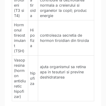
eni
tir
normala a creierului si
(T3 si
oid
organelor la copil; produc
T4)
a
energie
Horm
onul
Hi
tireost
po
controleaza secretia de
imulan
fiz
hormon tiroidian din tiroida
t
a
(TSH)
Vasop
resina
ajuta organismul sa retina
(horm
apa in tesuturi si previne
hip
on
deshidratarea
ofi
antidiu
za
retic
hipofi
zar)