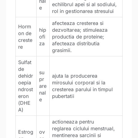
nal
echilibrul apei si al sodiului,
e
rol in gestionarea stresului
afecteaza cresterea si
Horm
hip
dezvoltarea; stimuleaza
on de
ofi
productia de proteine;
creste
za
afecteaza distributia
re
grasimii.
Sulfat
de
su
dehidr
ajuta la producerea
pr
oepia
mirosului corporal si la
are
ndrost
cresterea parului in timpul
nal
eron
pubertatii
e
(DHE
A)
actioneaza pentru
reglarea ciclului menstrual,
Estrog
ov
mentinerea sarcinii si