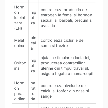
Horm
controleaza productia de
on
hip
estrogen la femei si hormon
luteini
ofi
sexual la barbati, precum si
zant
za
ovulatia
(LH)
pin
Melat
controleaza ciclurile de
eal
onina
somn si trezire
a
ajuta la stimularea lactatiei,
hip
Oxitoc
producerea contractiilor
ofi
ina
uterine din timpul travaliul,
za
asigura legatura mama-copil
Horm
pa
controleaza nivelurile de
on
rati
calciu si fosfor din oase si
paratir
roi
sange
oidian
da