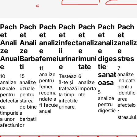
Pach
Pach
Pach
Pach
Pach
Pach
Pach
et
et
et
et
et
et
et
Anali
Anali
analiz
infect
analiz
analiz
analiz
ze
ze
e
ii
e
e
e
Anual
Barba
femei
urinar
imuni
diges
stres
e
ti
e
tate
tie
11
7
sanat
analize
analize
10
15
Testeaz
6
pentru
indicate
oasa
analize
analize
ă-te și
analize
femei
pentru
uzuale
uzuale
tratează
importa
5
recoma
identific
pentru
pentru
la timp
nte
analize
ndate a
area
detectar
starea
infectiile
pentru
fi facute
efectelo
ea
de bine
urinare.
digestie
anual
r
timpurie
a
stresului
a unor
barbatil
afectiuni
or