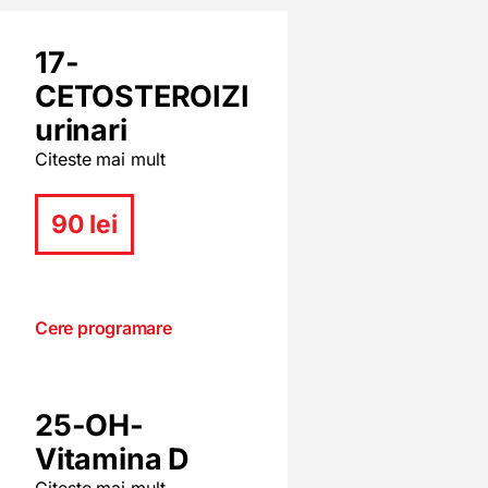
17-
CETOSTEROIZI
urinari
Citeste mai mult
90 lei
Cere programare
25-OH-
Vitamina D