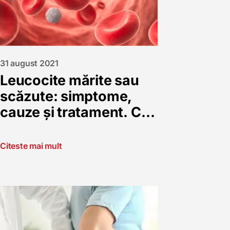
31 august 2021
Leucocite mărite sau
scăzute: simptome,
cauze și tratament. Ce
indică aceste valori și
când sunt un semnal
Citeste mai mult
de alarmă?