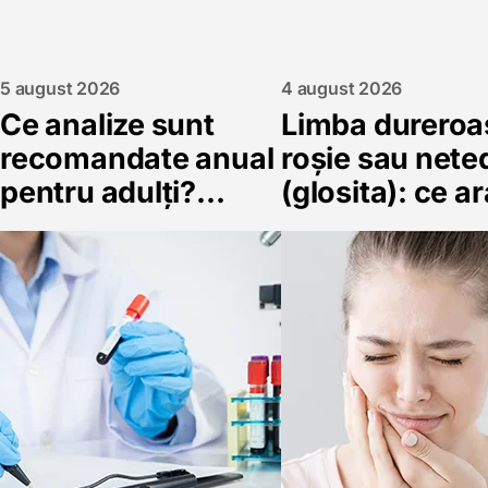
5 august 2026
4 august 2026
Ce analize sunt
Limba dureroa
recomandate anual
roșie sau nete
pentru adulți?
(glosita): ce a
Ghidul complet al
deficitele de B
controlului
acid folic și fie
preventiv