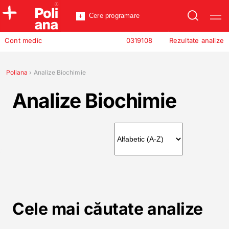
Cere programare
Policlinica
Cont medic
0319108
Rezultate analize
Analize
Incredere
Poliana
›
Analize Biochimie
Analize Biochimie
Cele mai căutate analize