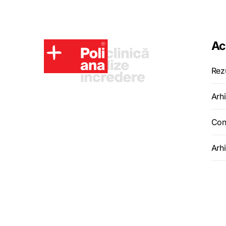
Ac
Rez
Arhi
Con
Arh