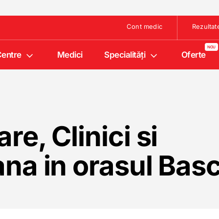
Cont medic
Rezultat
entre
Medici
Specialități
Oferte
e, Clinici si
ana in orasul Bas