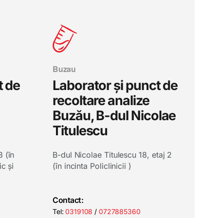
Buzau
t de
Laborator și punct de
recoltare analize
Buzău, B-dul Nicolae
Titulescu
 (în
B-dul Nicolae Titulescu 18, etaj 2
c și
(în incinta Policlinicii )
Contact:
Tel:
0319108
/
0727885360