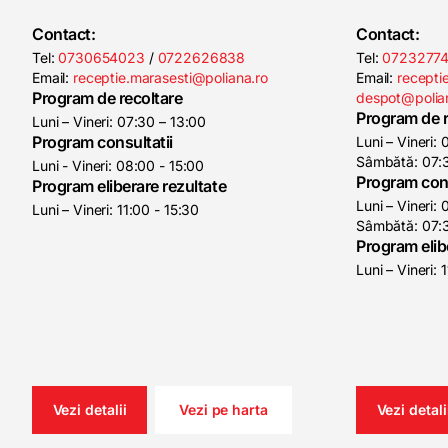
Contact:
Contact:
Tel:
0730654023
/
0722626838
Tel:
0723277
Email:
receptie.marasesti@poliana.ro
Email:
receptie
Program de recoltare
despot@polia
Program de r
Luni – Vineri: 07:30 – 13:00
Program consultatii
Luni – Vineri:
Sâmbătă: 07:3
Luni - Vineri: 08:00 - 15:00
Program cons
Program eliberare rezultate
Luni – Vineri:
Luni – Vineri: 11:00 - 15:30
Sâmbătă: 07:3
Program elib
Luni – Vineri: 
Vezi detalii
Vezi pe harta
Vezi detali