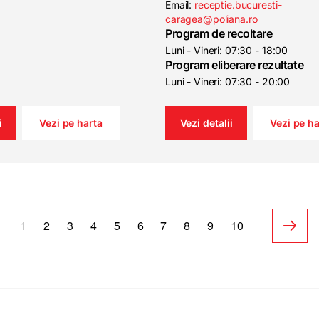
Email:
receptie.bucuresti-
caragea@poliana.ro
Program de recoltare
Luni - Vineri: 07:30 - 18:00
Program eliberare rezultate
Luni - Vineri: 07:30 - 20:00
i
Vezi pe harta
Vezi detalii
Vezi pe ha
1
2
3
4
5
6
7
8
9
10