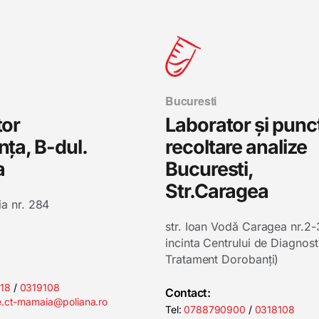
Bucuresti
tor
Laborator și punc
ța, B-dul.
recoltare analize
a
Bucuresti,
Str.Caragea
a nr. 284
str. Ioan Vodă Caragea nr.2-3
incinta Centrului de Diagnosti
Tratament Dorobanți)
018
/
0319108
Contact:
e.ct-mamaia@poliana.ro
Tel:
0788790900
/
0318108