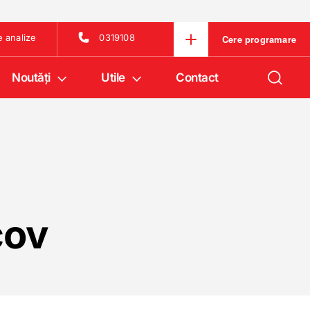
e analize
0319108
Cere programare
Noutăţi
Utile
Contact
cov