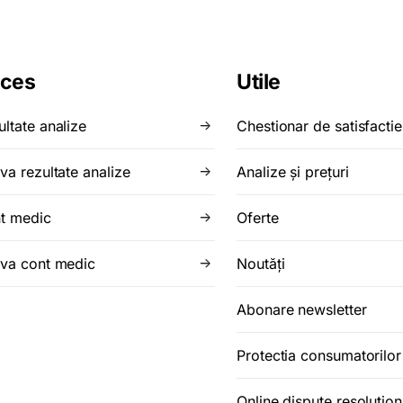
ces
Utile
ultate analize
Chestionar de satisfactie
va rezultate analize
Analize şi preţuri
t medic
Oferte
iva cont medic
Noutăţi
Abonare newsletter
Protectia consumatorilo
Online dispute resolution