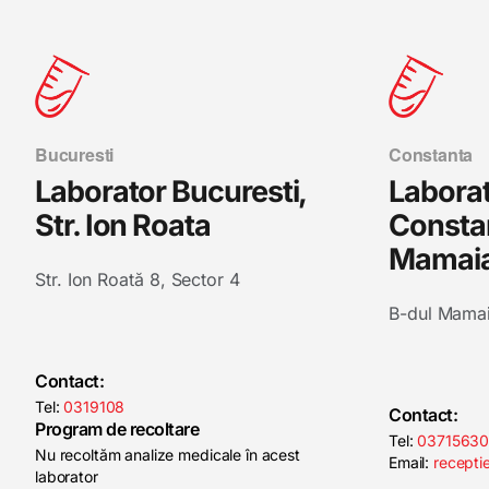
Bucuresti
Constanta
Laborator Bucuresti,
Labora
Str. Ion Roata
Constan
Mamai
Str. Ion Roată 8, Sector 4
B-dul Mamai
Contact:
Tel:
0319108
Contact:
Program de recoltare
Tel:
0371563
Nu recoltăm analize medicale în acest
Email:
recepti
laborator