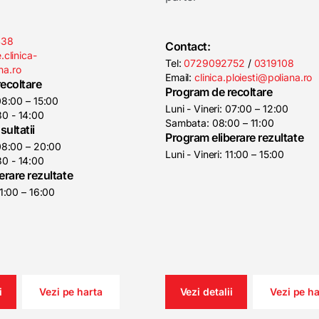
438
Contact:
.clinica-
Tel:
0729092752
/
0319108
na.ro
Email:
clinica.ploiesti@poliana.ro
ecoltare
Program de recoltare
 08:00 – 15:00
Luni - Vineri: 07:00 – 12:00
0 - 14:00
Sambata: 08:00 – 11:00
ultatii
Program eliberare rezultate
 08:00 – 20:00
Luni - Vineri: 11:00 – 15:00
0 - 14:00
erare rezultate
11:00 – 16:00
i
Vezi pe harta
Vezi detalii
Vezi pe ha