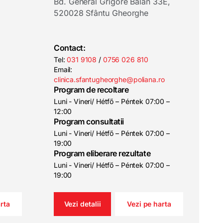
Bd. General Grigore Bălan 33E,
520028 Sfântu Gheorghe
Contact:
Tel:
031 9108
/
0756 026 810
Email:
clinica.sfantugheorghe@poliana.ro
Program de recoltare
Luni - Vineri/ Hétfő – Péntek 07:00 –
12:00
Program consultatii
Luni - Vineri/ Hétfő – Péntek 07:00 –
19:00
Program eliberare rezultate
Luni - Vineri/ Hétfő – Péntek 07:00 –
19:00
rta
Vezi detalii
Vezi pe harta