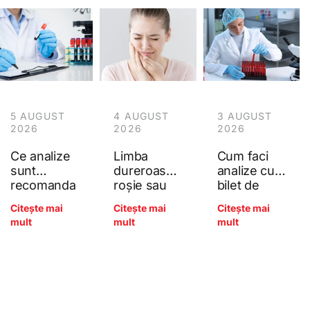
5 AUGUST
4 AUGUST
3 AUGUST
2026
2026
2026
Ce analize
Limba
Cum faci
sunt
dureroasă,
analize cu
recomanda
roșie sau
bilet de
te anual
netedă
trimitere la
Citește mai
Citește mai
Citește mai
pentru
(glosita): ce
Poliana?
mult
mult
mult
adulți?
arată
Ghidul
deficitele
complet al
de B12, acid
controlului
folic și fier?
preventiv