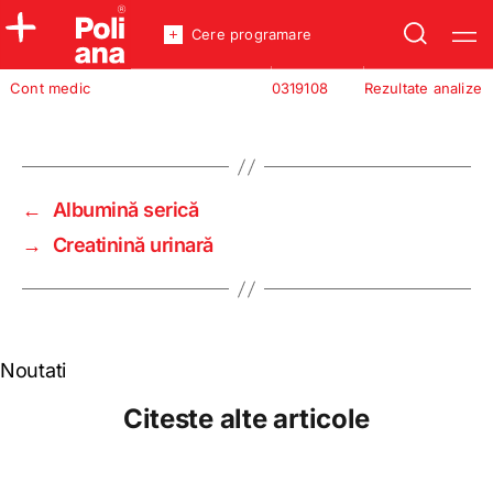
Cere programare
Policlinica
Cont medic
0319108
Rezultate analize
Analize
Incredere
←
Albumină serică
→
Creatinină urinară
Noutati
Citeste alte articole