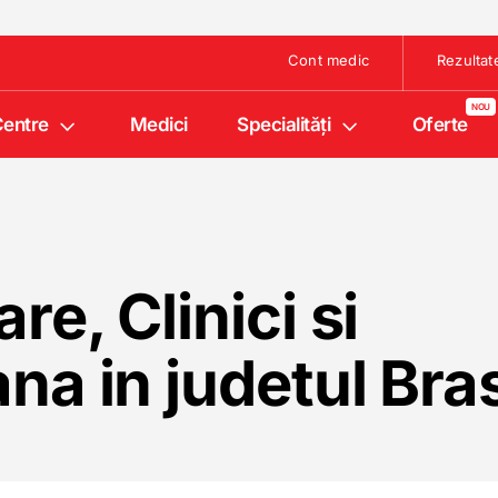
Cont medic
Rezultat
entre
Medici
Specialități
Oferte
e, Clinici si
na in judetul Bra