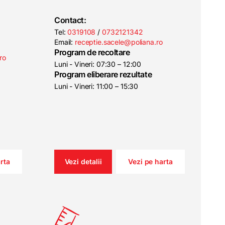
Contact:
Tel:
0319108
/
0732121342
Email:
receptie.sacele@poliana.ro
Program de recoltare
ro
Luni - Vineri: 07:30 – 12:00
Program eliberare rezultate
Luni - Vineri: 11:00 – 15:30
rta
Vezi detalii
Vezi pe harta