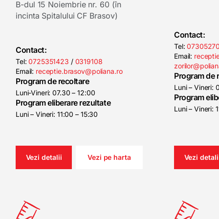
B-dul 15 Noiembrie nr. 60 (în
incinta Spitalului CF Brasov)
Contact:
Tel:
0730527
Contact:
Email:
recepti
Tel:
0725351423
/
0319108
zorilor@polian
Email:
receptie.brasov@poliana.ro
Program de r
Program de recoltare
Luni – Vineri:
Luni-Vineri: 07.30 – 12:00
Program elib
Program eliberare rezultate
Luni – Vineri: 
Luni – Vineri: 11:00 – 15:30
Vezi detalii
Vezi pe harta
Vezi detali