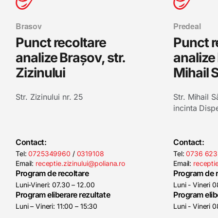
Brasov
Predeal
Punct recoltare
Punct r
analize Brașov, str.
analize 
Zizinului
Mihail 
Str. Zizinului nr. 25
Str. Mihail S
incinta Disp
Contact:
Contact:
Tel:
0725349960
/
0319108
Tel:
0736 623
Email:
receptie.zizinului@poliana.ro
Email:
recepti
Program de recoltare
Program de r
Luni-Vineri: 07.30 – 12.00
Luni - Vineri 
Program eliberare rezultate
Program elib
Luni – Vineri: 11:00 – 15:30
Luni - Vineri 