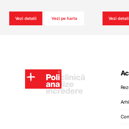
Vezi detalii
Vezi pe harta
Vezi detali
Ac
Rez
Arhi
Con