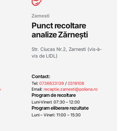
Zarnesti
Punct recoltare
analize Zărnești
Str. Ciucas Nr.2, Zarnesti (vis-à-
vis de LIDL)
Contact:
Tel:
0736623139
/
0319108
o
Email:
receptie.zarnesti@poliana.ro
Program de recoltare
Luni-Vineri: 07:30 – 12:00
Program eliberare rezultate
Luni – Vineri: 11:00 – 15:30