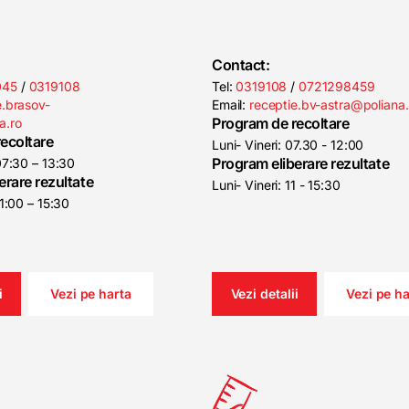
Contact:
045
/
0319108
Tel:
0319108
/
0721298459
e.brasov-
Email:
receptie.bv-astra@poliana.
Program de recoltare
a.ro
ecoltare
Luni- Vineri: 07.30 - 12:00
Program eliberare rezultate
 07:30 – 13:30
erare rezultate
Luni- Vineri: 11 - 15:30
11:00 – 15:30
i
Vezi pe harta
Vezi detalii
Vezi pe ha