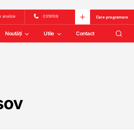
e analize
0319108
Cere programare
Noutăţi
Utile
Contact
sov