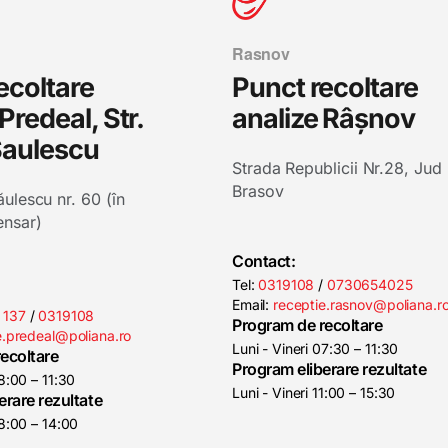
Rasnov
ecoltare
Punct recoltare
Predeal, Str.
analize Râșnov
Saulescu
Strada Republicii Nr.28, Jud
Brasov
ăulescu nr. 60 (în
ensar)
Contact:
Tel:
0319108
/
0730654025
Email:
receptie.rasnov@poliana.r
 137
/
0319108
Program de recoltare
e.predeal@poliana.ro
Luni - Vineri 07:30 – 11:30
ecoltare
Program eliberare rezultate
08:00 – 11:30
Luni - Vineri 11:00 – 15:30
erare rezultate
08:00 – 14:00