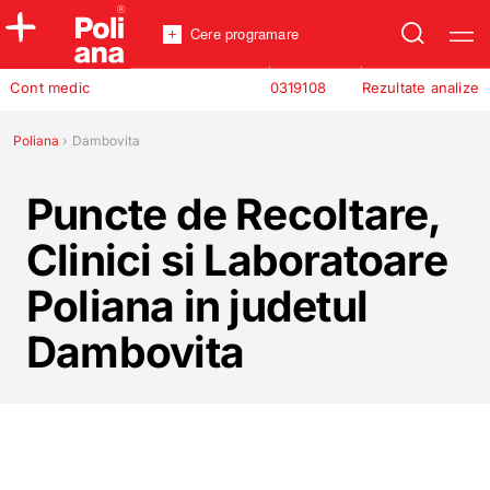
Cere programare
Policlinica
Cont medic
0319108
Rezultate analize
Analize
Incredere
Poliana
›
Dambovita
Puncte de Recoltare,
Clinici si Laboratoare
Poliana in judetul
Dambovita