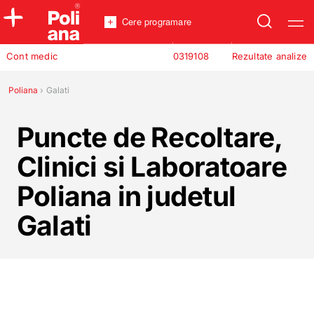
Cere programare
Policlinica
Cont medic
0319108
Rezultate analize
Analize
Incredere
Poliana
›
Galati
Puncte de Recoltare,
Clinici si Laboratoare
Poliana in judetul
Galati