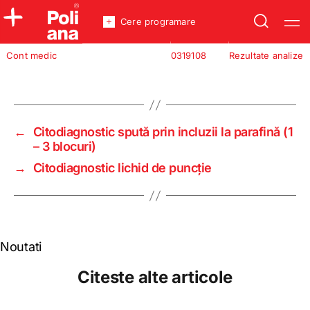
Cere programare
Policlinica
Cont medic
0319108
Rezultate analize
Analize
Incredere
←
Citodiagnostic spută prin incluzii la parafină (1
– 3 blocuri)
→
Citodiagnostic lichid de puncţie
Noutati
Citeste alte articole