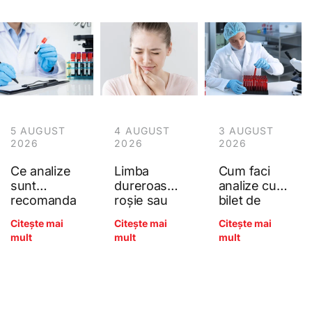
5 AUGUST
4 AUGUST
3 AUGUST
2026
2026
2026
Ce analize
Limba
Cum faci
sunt
dureroasă,
analize cu
recomanda
roșie sau
bilet de
te anual
netedă
trimitere la
Citește mai
Citește mai
Citește mai
pentru
(glosita): ce
Poliana?
mult
mult
mult
adulți?
arată
Ghidul
deficitele
complet al
de B12, acid
controlului
folic și fier?
preventiv