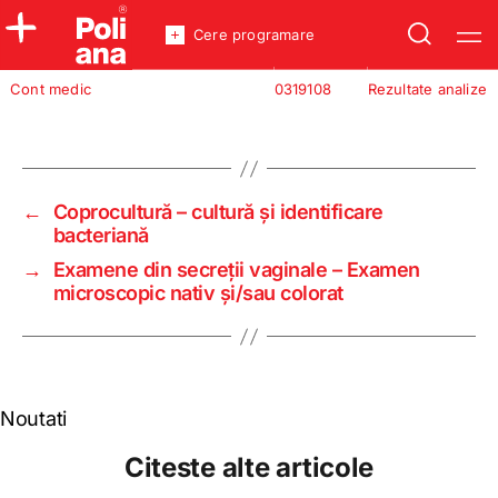
Cere programare
Policlinica
Cont medic
0319108
Rezultate analize
Analize
Incredere
←
Coprocultură – cultură şi identificare
bacteriană
→
Examene din secreţii vaginale – Examen
microscopic nativ şi/sau colorat
Noutati
Citeste alte articole