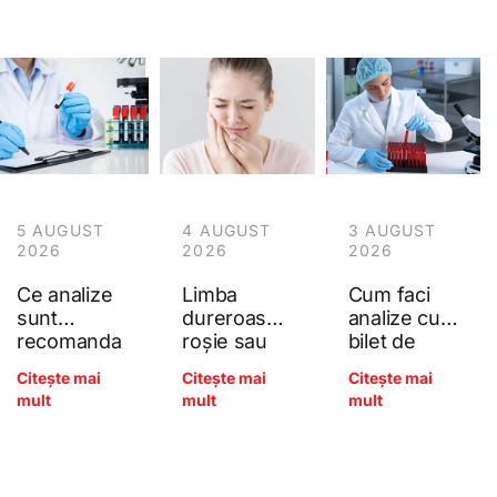
5 AUGUST
4 AUGUST
3 AUGUST
2026
2026
2026
Ce analize
Limba
Cum faci
sunt
dureroasă,
analize cu
recomanda
roșie sau
bilet de
te anual
netedă
trimitere la
Citește mai
Citește mai
Citește mai
pentru
(glosita): ce
Poliana?
mult
mult
mult
adulți?
arată
Ghidul
deficitele
complet al
de B12, acid
controlului
folic și fier?