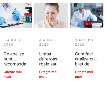
5 AUGUST
4 AUGUST
3 AUGUST
2026
2026
2026
Ce analize
Limba
Cum faci
sunt
dureroasă,
analize cu
recomanda
roșie sau
bilet de
te anual
netedă
trimitere la
Citește mai
Citește mai
Citește mai
pentru
(glosita): ce
Poliana?
mult
mult
mult
adulți?
arată
Ghidul
deficitele
complet al
de B12, acid
controlului
folic și fier?
preventiv