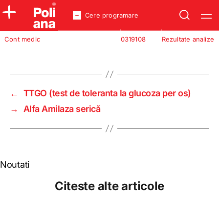
Cere programare
Policlinica
Cont medic
0319108
Rezultate analize
Analize
Incredere
←
TTGO (test de toleranta la glucoza per os)
→
Alfa Amilaza serică
Noutati
Citeste alte articole