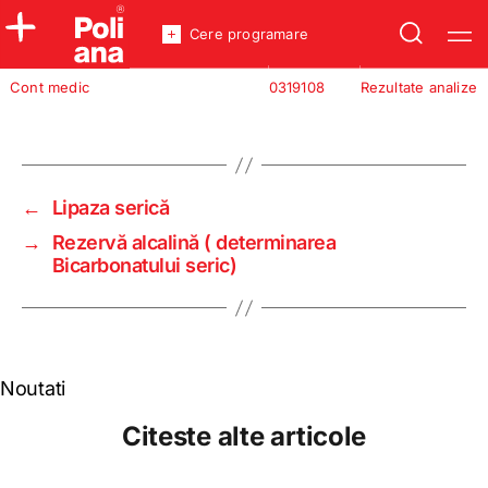
Cere programare
Policlinica
Cont medic
0319108
Rezultate analize
Analize
Incredere
←
Lipaza serică
→
Rezervă alcalină ( determinarea
Bicarbonatului seric)
Noutati
Citeste alte articole