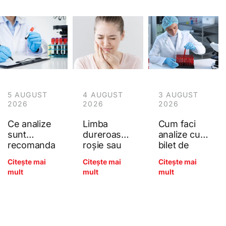
5 AUGUST
4 AUGUST
3 AUGUST
2026
2026
2026
Ce analize
Limba
Cum faci
sunt
dureroasă,
analize cu
recomanda
roșie sau
bilet de
te anual
netedă
trimitere la
Citește mai
Citește mai
Citește mai
pentru
(glosita): ce
Poliana?
mult
mult
mult
adulți?
arată
Ghidul
deficitele
complet al
de B12, acid
controlului
folic și fier?
preventiv