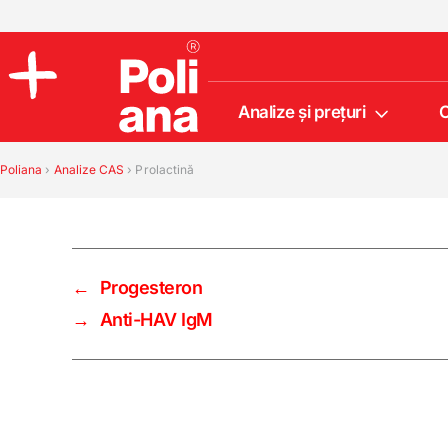
Analize şi preţuri
C
Policlinica
Analize
Poliana
›
Analize CAS
›
Prolactină
Incredere
←
Progesteron
→
Anti-HAV IgM