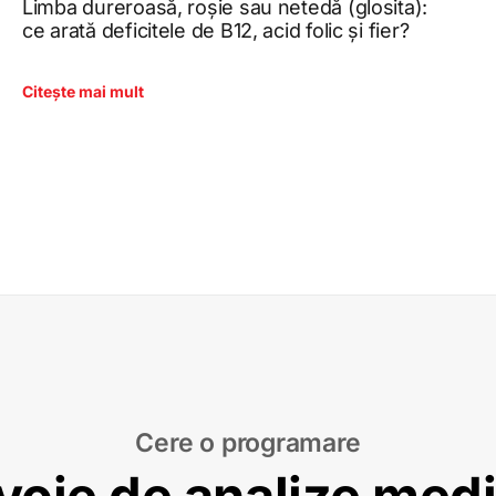
Limba dureroasă, roșie sau netedă (glosita):
ce arată deficitele de B12, acid folic și fier?
Citește mai mult
Cere o programare
voie de analize med