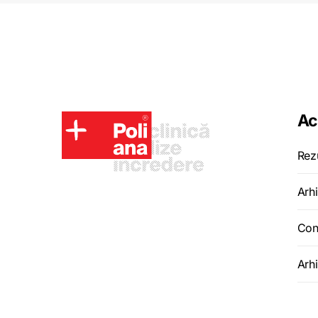
Ac
Rez
Arhi
Con
Arh