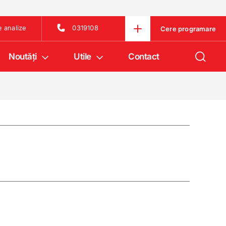
e analize
0319108
Cere programare
Noutăţi
Utile
Contact