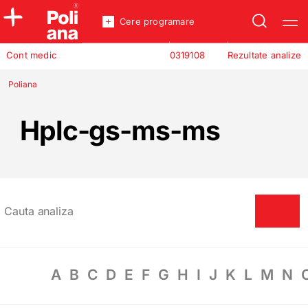
Cere programare
Policlinica
Cont medic
0319108
Rezultate analize
Analize
Incredere
Poliana
Hplc-gs-ms-ms
A
B
C
D
E
F
G
H
I
J
K
L
M
N