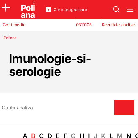
Cere programare
Policlinica
Cont medic
0319108
Rezultate analize
Analize
Incredere
Poliana
Imunologie-si-
serologie
A
B
C
D
E
F
G
H
I
J
K
L
M
N