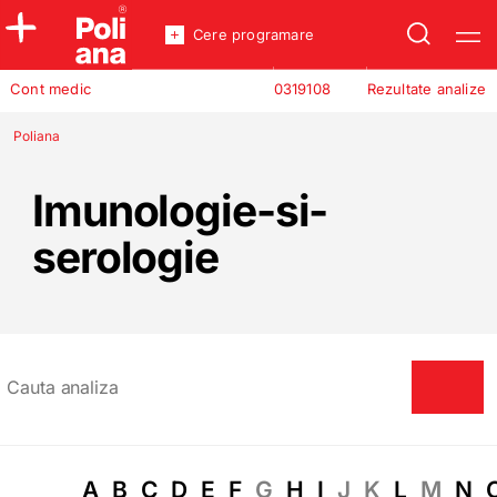
Cere programare
Policlinica
Cont medic
0319108
Rezultate analize
Analize
Incredere
Poliana
Imunologie-si-
serologie
A
B
C
D
E
F
G
H
I
J
K
L
M
N