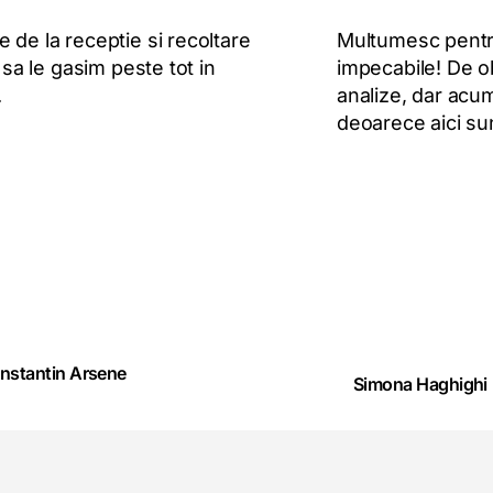
de la receptie si recoltare
Multumesc pentru
e sa le gasim peste tot in
impecabile! De ob
.
analize, dar acum
deoarece aici sun
nstantin Arsene
Simona Haghighi