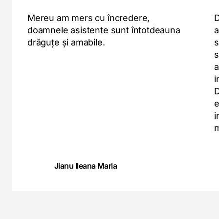
Mereu am mers cu încredere,
D
doamnele asistente sunt întotdeauna
a
drăguțe și amabile.
s
s
a
i
D
e
i
m
Jianu Ileana Maria