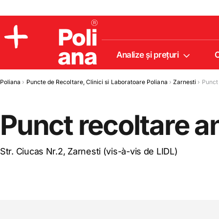
Analize şi preţuri
C
Policlinica
Poliana
›
Puncte de Recoltare, Clinici si Laboratoare Poliana
›
Zarnesti
›
Punct 
Analize
Incredere
Punct recoltare a
Str. Ciucas Nr.2, Zarnesti (vis-à-vis de LIDL)