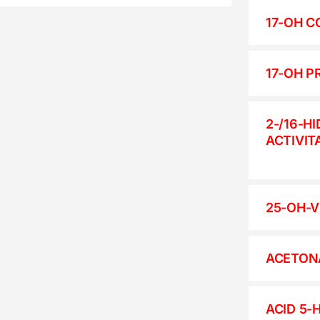
17-OH C
17-OH 
2-/16-H
ACTIVITA
25-OH-V
ACETONA
ACID 5-