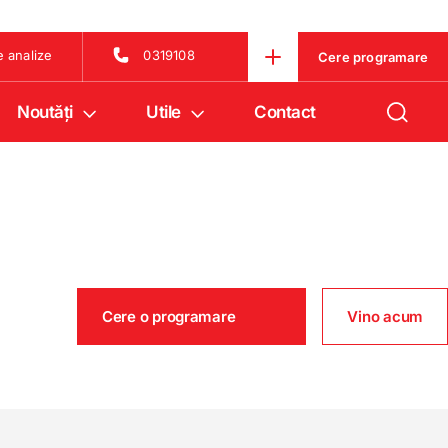
e analize
0319108
Cere programare
Noutăţi
Utile
Contact
Cere o programare
Vino acum