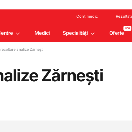
Cont medic
Rezultat
entre
Medici
Specialități
Oferte
recoltare analize Zărnești
nalize Zărnești