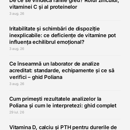
De ce se vindecă rănile greu? Rolul zincului,
vitaminei C și al proteinelor
3 aug. 26
Iritabilitate și schimbări de dispoziție
inexplicabile: ce deficiențe de vitamine pot
influența echilibrul emoțional?
3 aug. 26
Ce înseamnă un laborator de analize
acreditat: standarde, echipamente și ce să
verifici – ghid Poliana
3 aug. 26
Cum primești rezultatele analizelor la
Poliana și cum le interpretezi: ghid complet
29 iul. 26
Vitamina D, calciu și PTH pentru durerile de