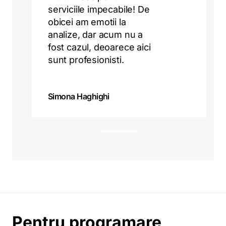
serviciile impecabile! De
obicei am emotii la
analize, dar acum nu a
fost cazul, deoarece aici
sunt profesionisti.
Simona Haghighi
t
e
s
t
Pentru programare