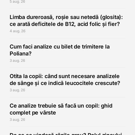
5 aug. 26
Limba dureroasă, roșie sau netedă (glosita):
ce arată deficitele de B12, acid folic și fier?
4 aug. 26
Cum faci analize cu bilet de trimitere la
Poliana?
3 aug. 26
Otita la copii: când sunt necesare analizele
de sânge și ce indică leucocitele crescute?
3 aug. 26
Ce analize trebuie să facă un copil: ghid
complet pe vârste
3 aug. 26