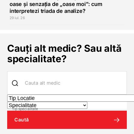
oase și senzația de „oase moi”: cum
interpretezi triada de analize?
29 iul. 26
Cauți alt medic? Sau altă
specialitate?
Caută