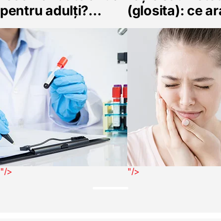
pentru adulți?
(glosita): ce a
Ghidul complet al
deficitele de B
controlului
acid folic și fie
preventiv
"/>
"/>