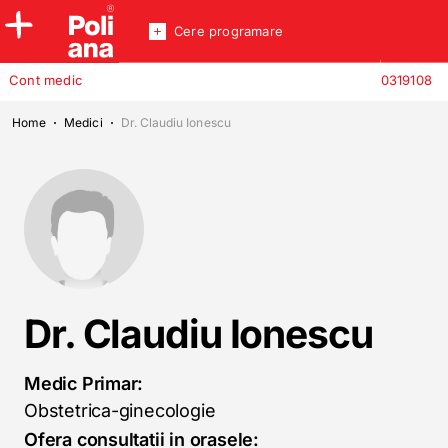
Cere programare
Policlinica
Cont medic
0319108
Analize
Incredere
Home
Medici
Dr. Claudiu Ionescu
Dr. Claudiu Ionescu
Medic Primar:
Obstetrica-ginecologie
Ofera consultatii in orasele: