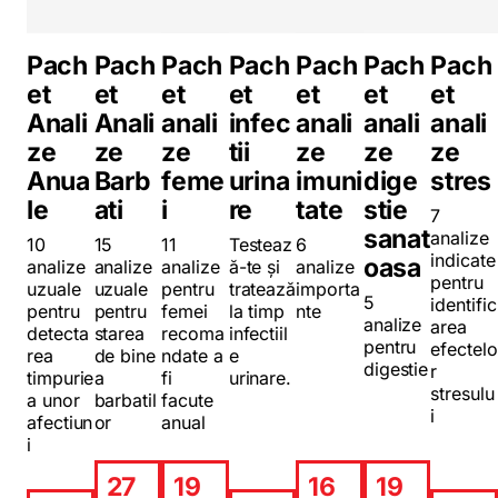
Pach
Pach
Pach
Pach
Pach
Pach
Pach
et
et
et
et
et
et
et
Anali
Anali
anali
infec
anali
anali
anali
ze
ze
ze
tii
ze
ze
ze
Anua
Barb
feme
urina
imuni
dige
stres
le
ati
i
re
tate
stie
7
sanat
analize
10
15
11
Testeaz
6
indicate
oasa
analize
analize
analize
ă-te și
analize
pentru
uzuale
uzuale
pentru
tratează
importa
5
identific
pentru
pentru
femei
la timp
nte
analize
area
detecta
starea
recoma
infectiil
pentru
efectelo
rea
de bine
ndate a
e
digestie
r
timpurie
a
fi
urinare.
stresulu
a unor
barbatil
facute
i
afectiun
or
anual
i
27
19
16
19