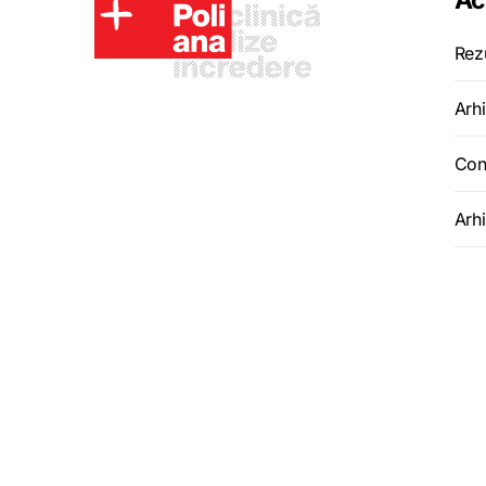
Ac
Rez
Arhi
Con
Arh