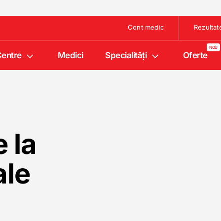
Cont medic
Rezultat
entre
Medici
Specialități
Oferte
 la
ale