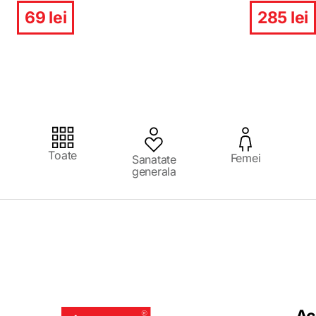
69 lei
285 lei
Toate
Femei
Sanatate
generala