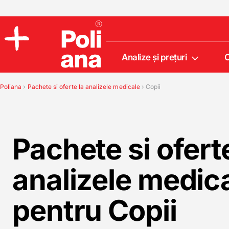
Analize şi preţuri
C
Policlinica
Analize
Poliana
›
Pachete si oferte la analizele medicale
›
Copii
Incredere
Pachete si oferte
analizele medic
pentru Copii