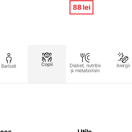
88 lei
Copii
Diabet, nutriție
Alergii
Barbati
și metabolism