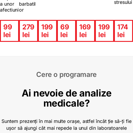
stresului
a unor
barbatil
afectiuni
or
99
279
199
69
169
199
174
lei
lei
lei
lei
lei
lei
lei
Cere o programare
Ai nevoie de analize
medicale?
Suntem prezenți în mai multe orașe, astfel încât ție să-ți fie
ușor să ajungi cât mai repede la unul din laboratoarele