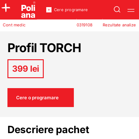
Cere programare
Policlinica
Cont medic
0319108
Rezultate analize
Analize
Incredere
Profil TORCH
399 lei
Cere o programare
Descriere pachet