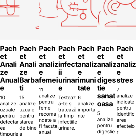
Pach
Pach
Pach
Pach
Pach
Pach
Pach
et
et
et
et
et
et
et
Anali
Anali
analiz
infect
analiz
analiz
analiz
ze
ze
e
ii
e
e
e
Anual
Barba
femei
urinar
imuni
diges
stres
e
ti
e
tate
tie
11
7
sanat
analize
analize
10
15
Testeaz
6
pentru
indicate
oasa
analize
analize
ă-te și
analize
femei
pentru
uzuale
uzuale
tratează
importa
5
recoma
identific
pentru
pentru
la timp
nte
analize
ndate a
area
detectar
starea
infectiile
pentru
fi facute
efectelo
ea
de bine
urinare.
digestie
anual
r
timpurie
a