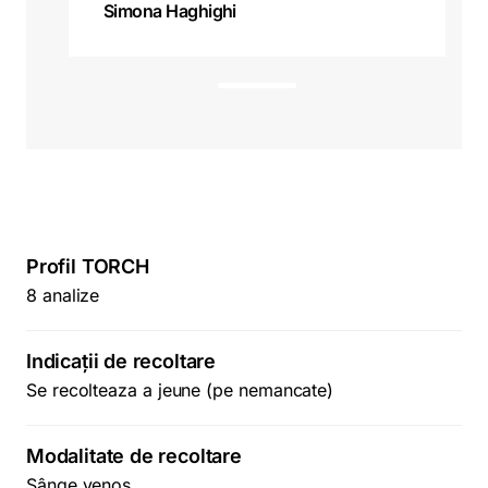
Simona Haghighi
t
e
s
t
Profil TORCH
8 analize
Indicații de recoltare
Se recolteaza a jeune (pe nemancate)
Modalitate de recoltare
Sânge venos