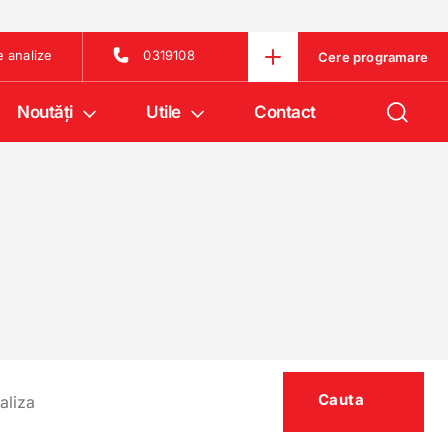
e analize
0319108
Cere programare
Noutăţi
Utile
Contact