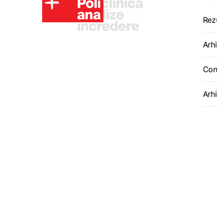
Rez
Arhi
Con
Arh