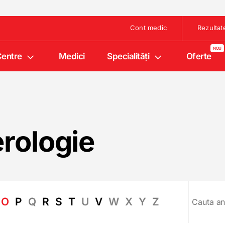
Cont medic
Rezultat
entre
Medici
Specialități
Oferte
rologie
O
P
Q
R
S
T
U
V
W
X
Y
Z