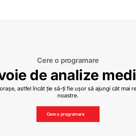
Cere o programare
voie de analize med
așe, astfel încât ție să-ți fie ușor să ajungi cât mai 
noastre.
Cere o programare