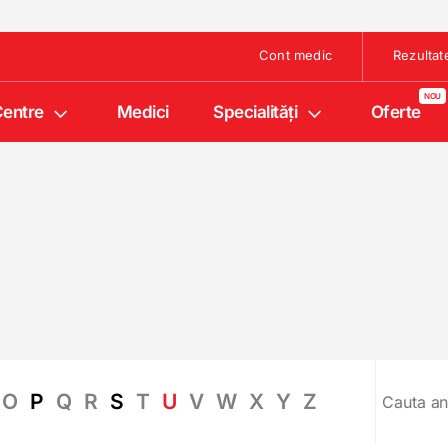
Cont medic
Rezultat
entre
Medici
Specialități
Oferte
O
P
Q
R
S
T
U
V
W
X
Y
Z