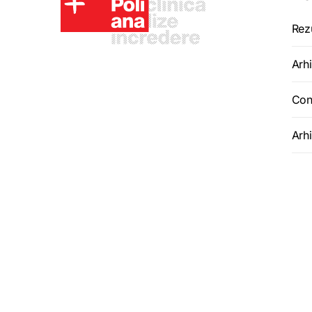
Rez
Arhi
Con
Arh