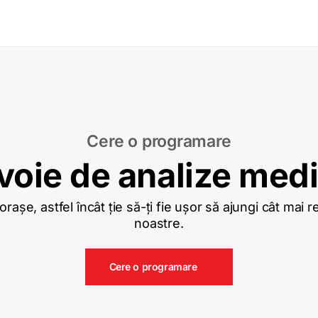
Cere o programare
voie de analize med
așe, astfel încât ție să-ți fie ușor să ajungi cât mai 
noastre.
Cere o programare