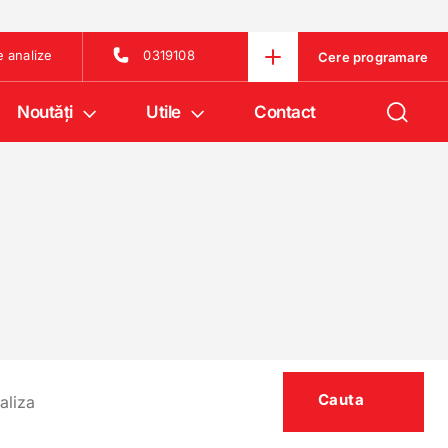
e analize
0319108
Cere programare
Noutăţi
Utile
Contact