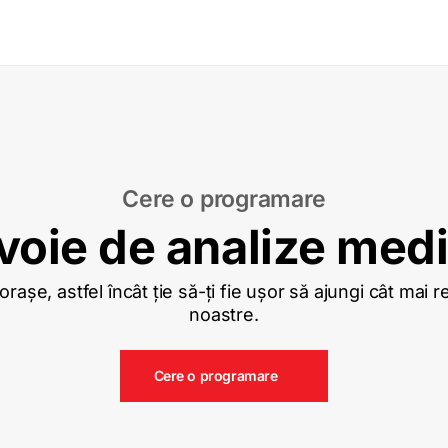
Cere o programare
voie de analize med
așe, astfel încât ție să-ți fie ușor să ajungi cât mai 
noastre.
Cere o programare