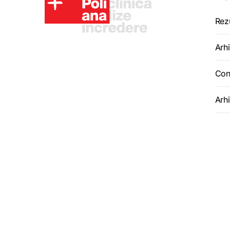
Rez
Arhi
Con
Arh