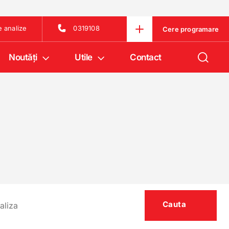
e analize
0319108
Cere programare
Noutăţi
Utile
Contact