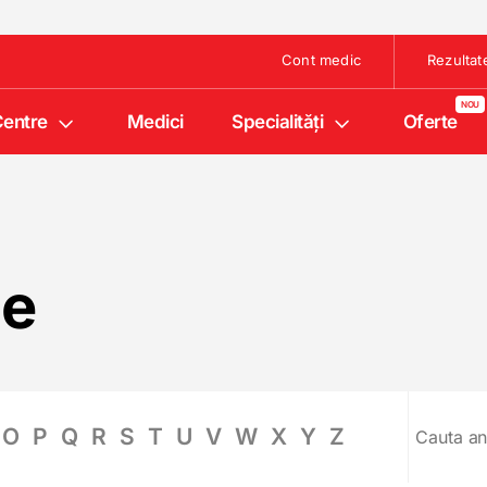
Cont medic
Rezultat
entre
Medici
Specialități
Oferte
ge
O
P
Q
R
S
T
U
V
W
X
Y
Z