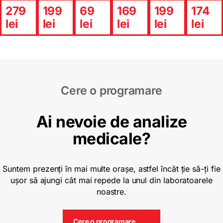
279
199
69
169
199
174
lei
lei
lei
lei
lei
lei
Cere o programare
Ai nevoie de analize
medicale?
Suntem prezenți în mai multe orașe, astfel încât ție să-ți fie
ușor să ajungi cât mai repede la unul din laboratoarele
noastre.
Cere o programare