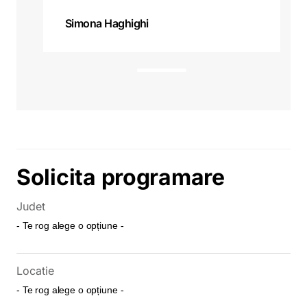
Simona Haghighi
t
e
s
t
Solicita programare
Judet
Locatie