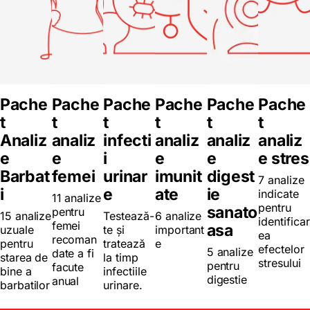
Pache
Pache
Pache
Pache
Pache
Pache
t
t
t
t
t
t
Analiz
analiz
infecti
analiz
analiz
analiz
e
e
i
e
e
e stres
Barbat
femei
urinar
imunit
digest
7 analize
i
e
ate
ie
indicate
11 analize
pentru
sanato
pentru
15 analize
Testează-
6 analize
identificar
femei
asa
uzuale
te și
important
ea
recoman
pentru
tratează
e
efectelor
5 analize
date a fi
starea de
la timp
stresului
pentru
facute
bine a
infectiile
digestie
anual
barbatilor
urinare.