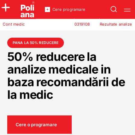
Cere programare
Policlinica
Cont medic
0319108
Rezultate analize
Analize
Incredere
PANA LA 50% REDUCERE
50% reducere la
analize medicale in
baza recomandării de
la medic
Cere o programare