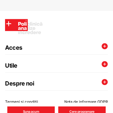
Acces
Utile
Despre noi
Termeni si conditii
Nota de informare GDPR
© 2026 Poliana. Toate drepturile rezervate
Suna acum
Cere programare