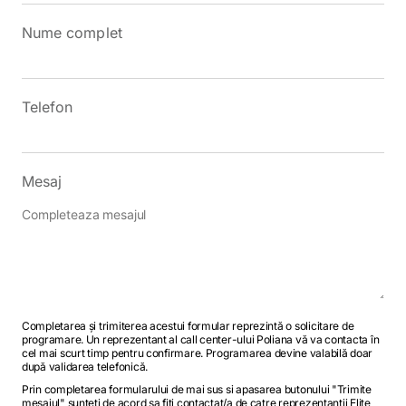
Nume complet
Telefon
Mesaj
Completarea și trimiterea acestui formular reprezintă o solicitare de
programare. Un reprezentant al call center-ului Poliana vă va contacta în
cel mai scurt timp pentru confirmare. Programarea devine valabilă doar
după validarea telefonică.
Prin completarea formularului de mai sus si apasarea butonului "Trimite
mesajul" sunteti de acord sa fiti contactat/a de catre reprezentantii Elite