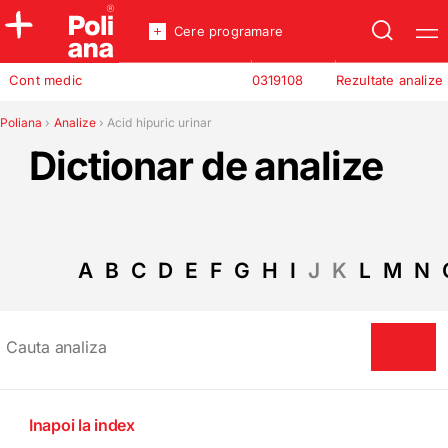
Cere programare
Policlinica
Cont medic
0319108
Rezultate analize
Analize
Incredere
Poliana
›
Analize
›
Acid hipuric urinar
Dictionar de analize
A
B
C
D
E
F
G
H
I
J
K
L
M
N
Inapoi la index