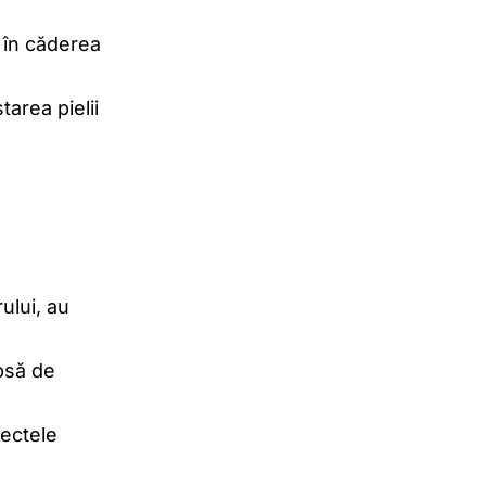
ă în căderea
tarea pielii
ului, au
ipsă de
fectele