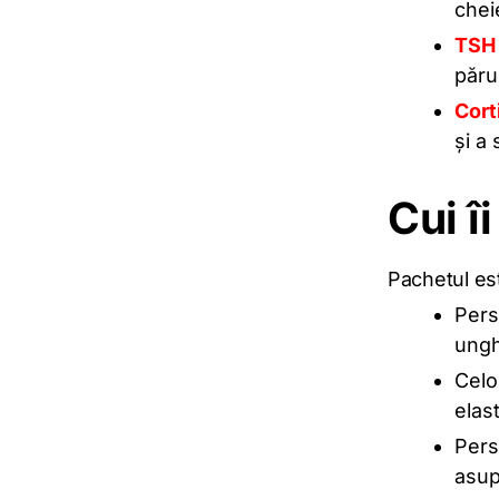
chei
TSH
păru
Cort
și a 
Cui î
Pachetul est
Pers
unghi
Celo
elas
Pers
asupr