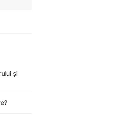
ului și
re?