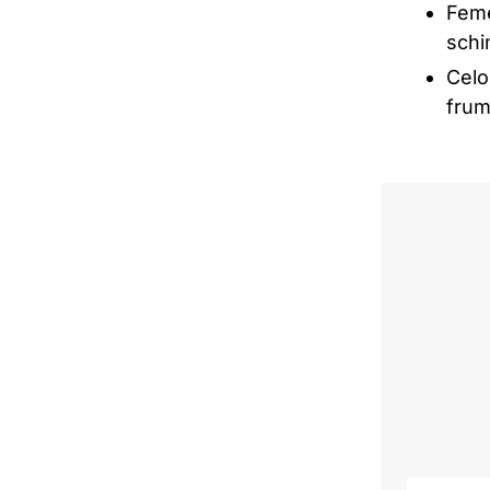
Feme
schi
Celo
frum