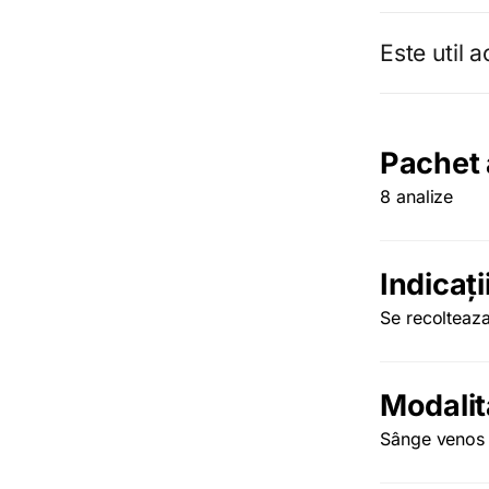
Este util 
Pachet 
8 analize
Indicați
Se recolteaz
Modalit
Sânge venos