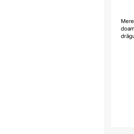
Mere
doam
drăgu