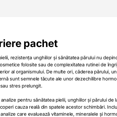
riere pachet
pielii, rezistența unghiilor și sănătatea părului nu depi
smetice folosite sau de complexitatea rutinei de îngrij
nterior al organismului. De multe ori, căderea părului, ung
ternă sunt semnele tăcute ale unor dezechilibre hormo
sau stres prelungit.
analize pentru sănătatea pielii, unghiilor și părului de l
coperi cauza reală din spatele acestor schimbări. Incl
nalize care evaluează vitaminele, mineralele și hormon