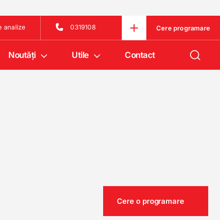
e analize
0319108
Cere programare
Noutăţi
Utile
Contact
Cere o programare