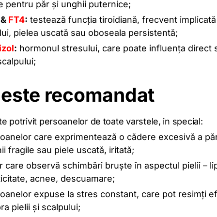
e pentru păr și unghii puternice;
&
FT4
:
testează funcția tiroidiană, frecvent implicat
lui, pielea uscată sau oboseala persistentă;
izol
:
hormonul stresului, care poate influența direct s
scalpului;
i este recomandat
e potrivit persoanelor de toate varstele, in special:
oanelor care exprimentează o cădere excesivă a păr
i fragile sau piele uscată, iritată;
r care observă schimbări bruște în aspectul pielii – l
ticitate, acnee, descuamare;
oanelor expuse la stres constant, care pot resimți e
a pielii și scalpului;