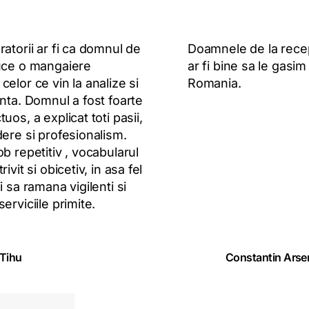
ratorii ar fi ca domnul de
Doamnele de la recep
duce o mangaiere
ar fi bine sa le gasim
celor ce vin la analize si
Romania.
inta. Domnul a fost foarte
uos, a explicat toti pasii,
dere si profesionalism.
ob repetitiv , vocabularul
rivit si obicetiv, in asa fel
i sa ramana vigilenti si
erviciile primite.
 Tihu
Constantin Arse