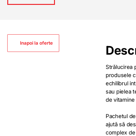
Inapoi la oferte
Desc
Strălucirea 
produsele co
echilibrul i
sau pielea 
de vitamine 
Pachetul de 
ajută să des
complex de a