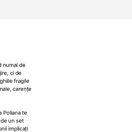
nd numai de
ire, ci de
hiile fragile
nale, carențe
a Poliana te
ude un set
ii implicați