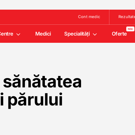
Cont medic
Rezultat
entre
Medici
Specialități
Oferte
– sănătatea
și părului