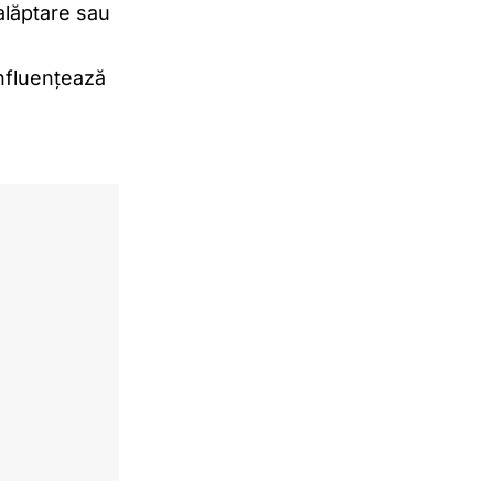
alăptare sau
influențează