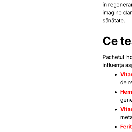
în regenerar
imagine clar
sănătate.
Ce te
Pachetul inc
influența asp
Vita
de r
Hemo
gene
Vita
meta
Feri