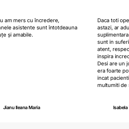
u am mers cu încredere,
Daca toti ope
nele asistente sunt întotdeauna
astazi, ar a
țe și amabile.
suplimentara 
sunt in sufer
atent, respect
inspira incre
Desi are un j
era foarte pot
incat pacienti
multumiti de s
Jianu Ileana Maria
Isabela