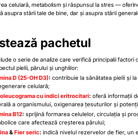
ea celulară, metabolism și răspunsul la stres — oferin
ă asupra stării tale de bine, dar și asupra stării genera
stează pachetul
lude o serie de analize care verifică principalii factori 
ectul pielii, părului și unghiilor:
mina D (25-OH D3)
:
contribuie la sănătatea pielii și l
egenerare celulară;
leucograma cu indici eritrocitari
:
oferă informații 
rală a organismului, oxigenarea țesuturilor și potenți
mina B12
:
sprijină formarea celulelor, circulația și pr
bolice care afectează creșterea părului;
tina
&
Fier seric
:
indică nivelul rezervelor de fier, un