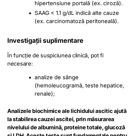
hipertensiune portală (ex. ciroză).
SAAG < 1.1 g/dL indică alte cauze
(ex. carcinomatoză peritoneală).
Investigații suplimentare
În funcție de suspiciunea clinică, pot fi
necesare:
analize de sânge
(hemoleucogramă, teste hepatice,
renale);
Analizele biochimice ale lichidului ascitic ajută
la stabilirea cauzei ascitei, prin măsurarea
nivelului de albumină, proteine totale, glucoză
și LDH. Aceste teste sunt fundamentale pentru