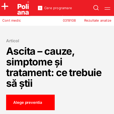
Cere programare
Policlinica
Cont medic
0319108
Rezultate analize
Analize
Incredere
Articol
Ascita – cauze,
simptome și
tratament: ce trebuie
să știi
Alege preventia