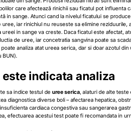
duale din sange. Produsii reziduali filtrati sunt eliminat
bolilor care afectează rinichii sau ficatul pot influenta 
ă in sange. Atunci cand la nivelul ficatului se produce
uree, iar rinichiul nu reuseste sa elimine reziduurile, 
 ureei in sange va creste. Daca ficatul este afectat, at
uctia de uree, iar concetratia sangvina poate sa scada
 poate analiza atat ureea serica, dar si doar azotul din
u BUN).
este indicata analiza
te sa indice testul de
uree serica
, alaturi de alte test
ea diagnostica diverse boli – afectarea hepatica, obst
, insuficienta cardiaca congestiva sau sangerarea gastr
, efectuarea acestui test poate fi recomandata in ur