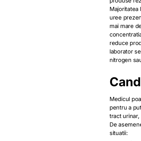
produse rezi
Majoritatea 
uree prezent
mai mare de 
concentratia
reduce prod
laborator se
nitrogen sa
Cand 
Medicul poa
pentru a put
tract urinar
De asemenea
situatii: