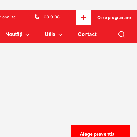
e analize
0319108
Cere programare
Noutăţi
Utile
Contact
Alege preventia