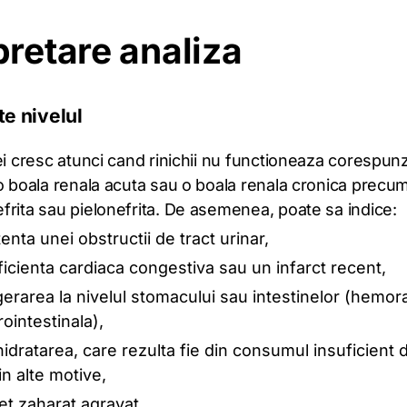
pretare analiza
te nivelul
ei cresc atunci cand rinichii nu functioneaza corespun
 o boala renala acuta sau o boala renala cronica precu
frita sau pielonefrita. De asemenea, poate sa indice:
enta unei obstructii de tract urinar,
ficienta cardiaca congestiva sau un infarct recent,
erarea la nivelul stomacului sau intestinelor (hemor
rointestinala),
idratarea, care rezulta fie din consumul insuficient d
in alte motive,
et zaharat agravat.