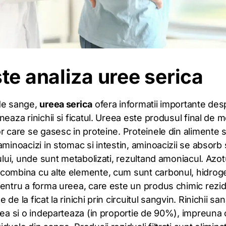
te analiza uree serica
de sange,
ureea serica
ofera informatii importante des
neaza rinichii si ficatul. Ureea este produsul final de 
r care se gasesc in proteine. Proteinele din alimente 
aminoacizi in stomac si intestin, aminoacizii se absorb s
tului, unde sunt metabolizati, rezultand amoniacul. Azot
combina cu alte elemente, cum sunt carbonul, hidroge
pentru a forma ureea, care este un produs chimic rezid
de la ficat la rinichi prin circuitul sangvin. Rinichii sa
eea si o indeparteaza (in proportie de 90%), impreuna 