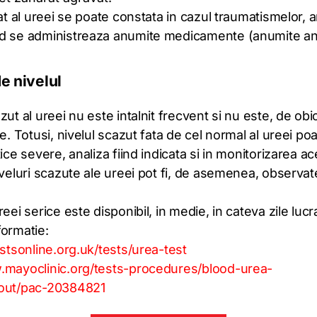
cat al ureei se poate constata in cazul traumatismelor, a
d se administreaza anumite medicamente (anumite anti
e nivelul
zut al ureei nu este intalnit frecvent si nu este, de obi
e. Totusi, nivelul scazut fata de cel normal al ureei poate
tice severe, analiza fiind indicata si in monitorizarea a
iveluri scazute ale ureei pot fi, de asemenea, observate
reei serice este disponibil, in medie, in cateva zile lucr
formatie:
estsonline.org.uk/tests/urea-test
.mayoclinic.org/tests-procedures/blood-urea-
bout/pac-20384821