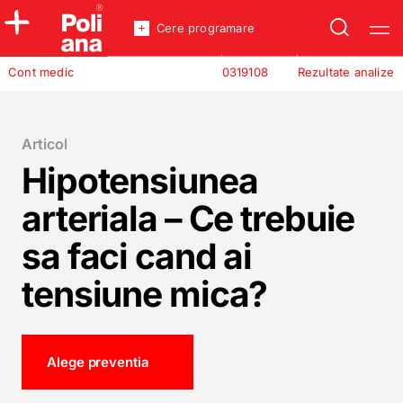
Cere programare
Policlinica
Cont medic
0319108
Rezultate analize
Analize
Incredere
Articol
Hipotensiunea
arteriala – Ce trebuie
sa faci cand ai
tensiune mica?
Alege preventia