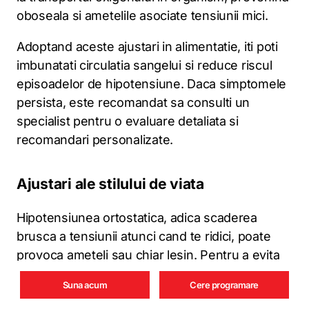
oboseala si ametelile asociate tensiunii mici.
Adoptand aceste ajustari in alimentatie, iti poti
imbunatati circulatia sangelui si reduce riscul
episoadelor de hipotensiune. Daca simptomele
persista, este recomandat sa consulti un
specialist pentru o evaluare detaliata si
recomandari personalizate.
Ajustari ale stilului de viata
Hipotensiunea ortostatica, adica scaderea
brusca a tensiunii atunci cand te ridici, poate
provoca ameteli sau chiar lesin. Pentru a evita
acest efect, incearca sa te ridici treptat, mai ales
Suna acum
Cere programare
dimineata sau dupa perioade lungi de repaus.