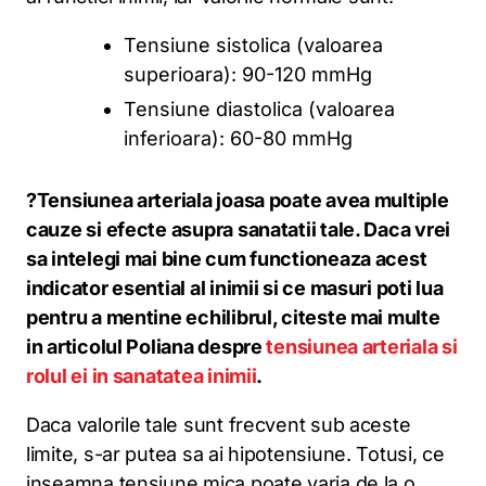
Tensiune sistolica (valoarea
superioara): 90-120 mmHg
Tensiune diastolica (valoarea
inferioara): 60-80 mmHg
?Tensiunea arteriala joasa poate avea multiple
cauze si efecte asupra sanatatii tale. Daca vrei
sa intelegi mai bine cum functioneaza acest
indicator esential al inimii si ce masuri poti lua
pentru a mentine echilibrul, citeste mai multe
in articolul Poliana despre
tensiunea arteriala si
rolul ei in sanatatea inimii
.
Daca valorile tale sunt frecvent sub aceste
limite, s-ar putea sa ai hipotensiune. Totusi, ce
inseamna tensiune mica poate varia de la o