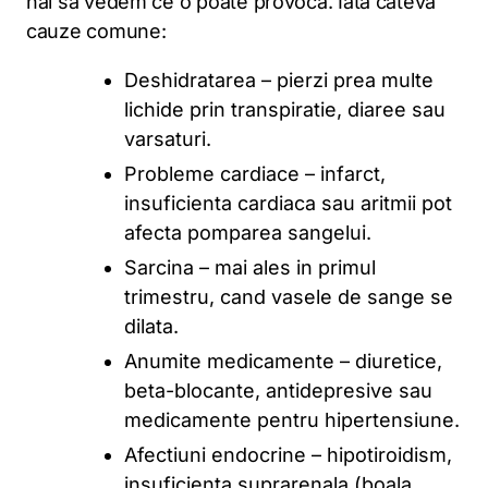
hai sa vedem ce o poate provoca. Iata cateva
cauze comune:
Deshidratarea – pierzi prea multe
lichide prin transpiratie, diaree sau
varsaturi.
Probleme cardiace – infarct,
insuficienta cardiaca sau aritmii pot
afecta pomparea sangelui.
Sarcina – mai ales in primul
trimestru, cand vasele de sange se
dilata.
Anumite medicamente – diuretice,
beta-blocante, antidepresive sau
medicamente pentru hipertensiune.
Afectiuni endocrine – hipotiroidism,
insuficienta suprarenala (boala