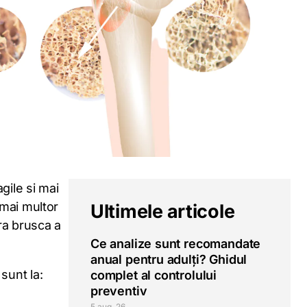
gile si mai
 mai multor
Ultimele articole
ra brusca a
Ce analize sunt recomandate
anual pentru adulți? Ghidul
sunt la:
complet al controlului
preventiv
5 aug. 26