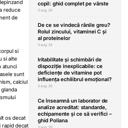
 depinzand
copil: ghid complet pe vârste
 a reduce
3 aug. 26
ament de
De ce se vindecă rănile greu?
Rolul zincului, vitaminei C și
al proteinelor
3 aug. 26
corpul si
 si alte
Iritabilitate și schimbări de
dispoziție inexplicabile: ce
n atunci
deficiențe de vitamine pot
oasele sunt
influența echilibrul emoțional?
ism, calciul
3 aug. 26
e glanda
ismului
Ce înseamnă un laborator de
analize acreditat: standarde,
echipamente și ce să verifici –
lt os decat
ghid Poliana
i rapid decat
3 aug. 26