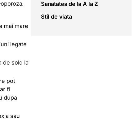
teoporoza.
Sanatatea de la A la Z
Stil de viata
da mai mare
iuni legate
a de sold la
re pot
r fi
au dupa
exia sau