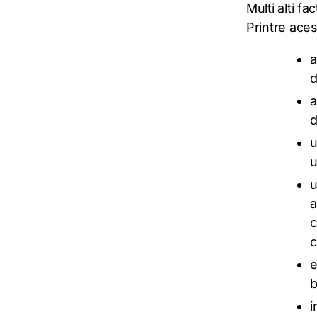
Multi alti f
Printre ace
a
d
a
d
u
u
u
a
c
c
e
b
i