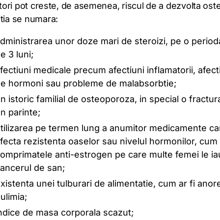
actori pot creste, de asemenea, riscul de a dezvolta os
stia se numara:
dministrarea unor doze mari de steroizi, pe o perio
e 3 luni;
fectiuni medicale precum afectiuni inflamatorii, afect
e hormoni sau probleme de malabsorbtie;
n istoric familial de osteoporoza, in special o fractur
n parinte;
tilizarea pe termen lung a anumitor medicamente ca
fecta rezistenta oaselor sau nivelul hormonilor, cum a
omprimatele anti-estrogen pe care multe femei le i
ancerul de san;
xistenta unei tulburari de alimentatie, cum ar fi anor
ulimia;
ndice de masa corporala scazut;