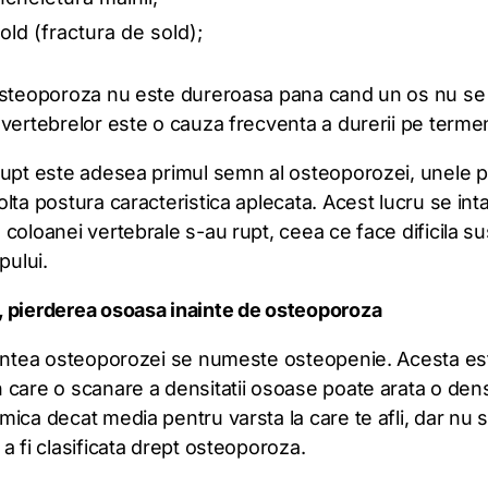
old (fractura de sold);
osteoporoza nu este dureroasa pana cand un os nu se
vertebrelor este o cauza frecventa a durerii pe terme
rupt este adesea primul semn al osteoporozei, unele 
lta postura caracteristica aplecata. Acest lucru se int
coloanei vertebrale s-au rupt, ceea ce face dificila s
pului.
 pierderea osoasa inainte de osteoporoza
aintea osteoporozei se numeste osteopenie. Acesta es
 care o scanare a densitatii osoase poate arata o dens
ica decat media pentru varsta la care te afli, dar nu s
a fi clasificata drept osteoporoza.