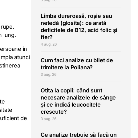
Limba dureroasă, roșie sau
netedă (glosita): ce arată
 rupe.
deficitele de B12, acid folic și
n lung.
fier?
4 aug. 26
persoane in
ampla atunci
Cum faci analize cu bilet de
ustinerea
trimitere la Poliana?
3 aug. 26
Otita la copii: când sunt
necesare analizele de sânge
te
și ce indică leucocitele
itate
crescute?
uficient de
3 aug. 26
Ce analize trebuie să facă un