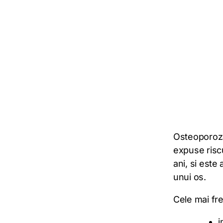
Osteoporoza
expuse riscu
ani, si este
unui os.
Cele mai fr
i