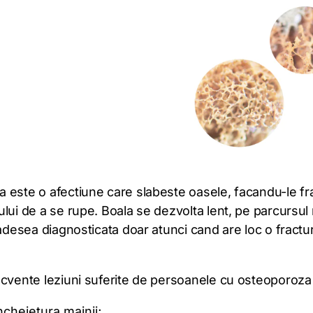
 este o afectiune care slabeste oasele, facandu-le fra
lui de a se rupe. Boala se dezvolta lent, pe parcursul
 adesea diagnosticata doar atunci cand are loc o fractu
ecvente leziuni suferite de persoanele cu osteoporoza 
ncheietura mainii;