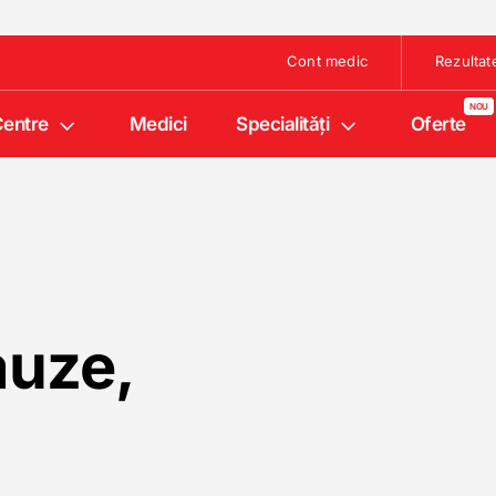
Cont medic
Rezultat
entre
Medici
Specialități
Oferte
auze,