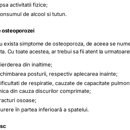
ipsa activitatii fizice;
onsumul de alcool si tutun.
 osteoporozei
nu exista simptome de osteoporoza, de aceea se nume
ta. Cu toate acestea, ar trebui sa fii atent la urmatoarel
ierderea din inaltime;
chimbarea posturii, respectiv aplecarea inainte;
ificultati de respiratie, cauzate de capacitate pulmo
ica din cauza discurilor comprimate;
racturi osoase;
urere în partea inferioară a spatelui.
isc