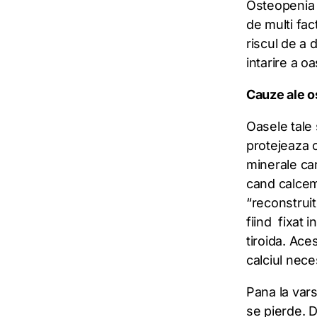
Osteopenia 
de multi fa
riscul de a
intarire a oa
Cauze ale 
Oasele tale 
protejeaza o
minerale car
cand calcemi
“reconstruit
fiind fixat 
tiroida. Ac
calciul nece
Pana la var
se pierde. D