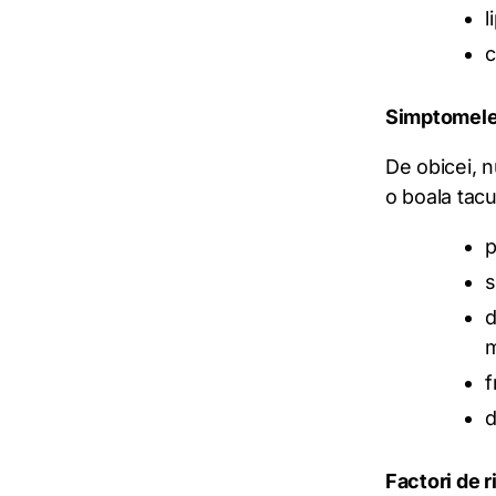
l
c
Simptomele
De obicei, 
o boala tacu
p
s
d
m
f
d
Factori de r