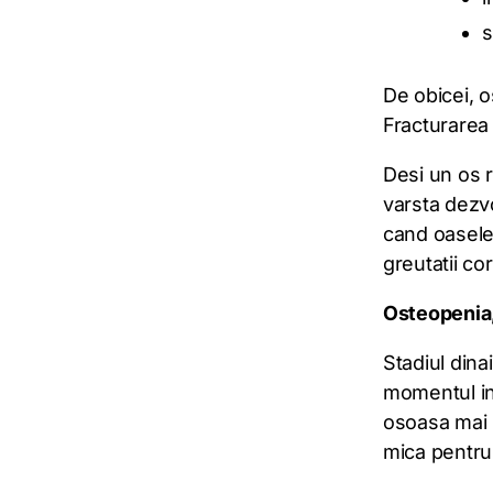
s
De obicei, 
Fracturarea 
Desi un os 
varsta dezvo
cand oasele 
greutatii cor
Osteopenia,
Stadiul din
momentul in
osoasa mai m
mica pentru 