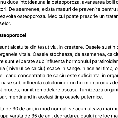
nu duce intotdeauna la osteoporoza, avansarea bolii
ctori. De asemenea, exista masuri de prevenire pentru
 dezvolta osteoporoza. Medicul poate prescrie un trat
selor.
osteoporozei
sunt alcatuite din tesut viu, in crestere. Oasele sustin 
rganele vitale. Oasele stocheaza, de asemenea, calciu
e sunt eliberate sub influenta hormonului paratiroidia
a ( nivelul de calciu) scade in sange.In acelasi timp, 
e” cand concentratia de calciu este suficienta in organ
in oase sub influenta calcitoninei, un hormon produs d
est proces, numit remodelare osoasa, furnizeaza organ
sar, mentinand in acelasi timp oasele puternice.
sta de 30 de ani, in mod normal, se acumuleaza mai mu
upa varsta de 35 de ani, degradarea osului are loc ma