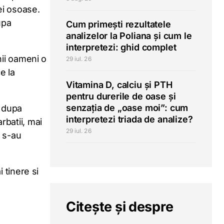
ei osoase.
upa
Cum primești rezultatele
analizelor la Poliana și cum le
interpretezi: ghid complet
nii oameni o
29 iul. 26
e la
Vitamina D, calciu și PTH
pentru durerile de oase și
senzația de „oase moi”: cum
i dupa
interpretezi triada de analize?
batii, mai
29 iul. 26
 s-au
 tinere si
Citește și despre