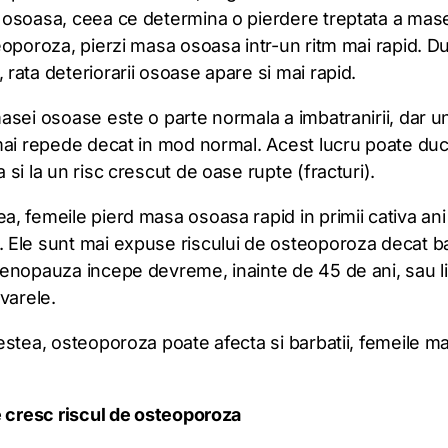
osoasa, ceea ce determina o pierdere treptata a mas
eoporoza, pierzi masa osoasa intr-un ritm mai rapid. D
ata deteriorarii osoase apare si mai rapid.
sei osoase este o parte normala a imbatranirii, dar u
mai repede decat in mod normal. Acest lucru poate duc
si la un risc crescut de oase rupte (fracturi).
, femeile pierd masa osoasa rapid in primii cativa an
Ele sunt mai expuse riscului de osteoporoza decat bar
enopauza incepe devreme, inainte de 45 de ani, sau li
varele.
stea, osteoporoza poate afecta si barbatii, femeile mai
e cresc riscul de osteoporoza