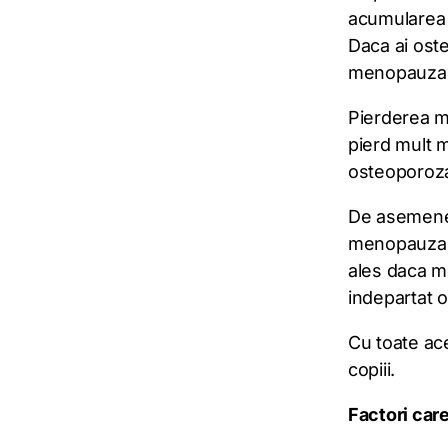
acumularea 
Daca ai ost
menopauza, r
Pierderea ma
pierd mult 
osteoporoza 
De asemenea
menopauza. 
ales daca m
indepartat o
Cu toate ace
copiii.
Factori car