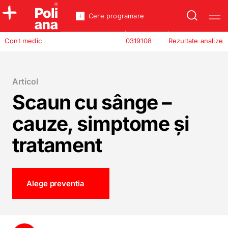
Cere programare
Policlinica
Cont medic
0319108
Rezultate analize
Analize
Incredere
Articol
Scaun cu sânge –
cauze, simptome și
tratament
Alege preventia