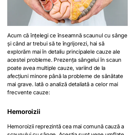
Acum că înțelegi ce înseamnă scaunul cu sânge
și când ar trebui să te îngrijorezi, hai să
explorăm mai în detaliu principalele cauze ale
acestei probleme. Prezența sângelui în scaun
poate avea multiple cauze, variind de la
afecțiuni minore până la probleme de sănătate
mai grave. Iată o analiză detaliată a celor mai
frecvente cauze:
Hemoroizii
Hemoroizii reprezintă cea mai comună cauză a
scaunului cu sânge. Aceștia sunt vene umflate