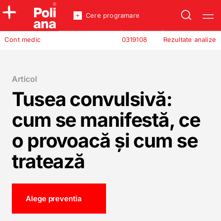
Cere programare
Policlinica
Cont medic
0319108
Rezultate analize
Analize
Incredere
Articol
Tusea convulsivă:
cum se manifestă, ce
o provoacă și cum se
tratează
Alege preventia