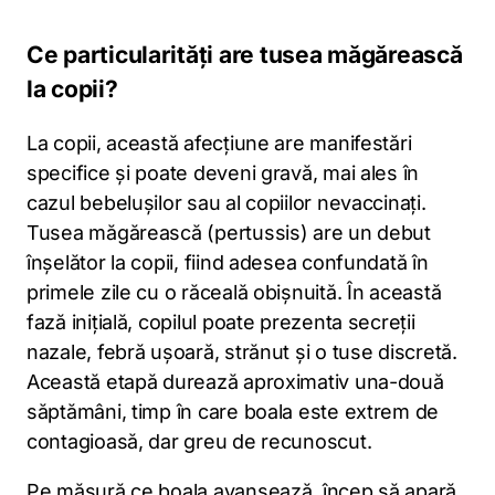
Ce particularități are tusea măgărească
la copii?
La copii, această afecțiune are manifestări
specifice și poate deveni gravă, mai ales în
cazul bebelușilor sau al copiilor nevaccinați.
Tusea măgărească (pertussis) are un debut
înșelător la copii, fiind adesea confundată în
primele zile cu o răceală obișnuită. În această
fază inițială, copilul poate prezenta secreții
nazale, febră ușoară, strănut și o tuse discretă.
Această etapă durează aproximativ una-două
săptămâni, timp în care boala este extrem de
contagioasă, dar greu de recunoscut.
Pe măsură ce boala avansează, încep să apară