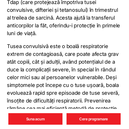
Tdap (care protejează împotriva tusei
convulsive, difteriei și tetanosului) în trimestrul
al treilea de sarcină. Acesta ajută la transferul
anticorpilor la făt, oferindu-i protecție în primele
luni de viață.
Tusea convulsivă este o boală respiratorie
extrem de contagioasă, care poate afecta grav
atât copiii, cât și adulții, având potențialul de a
duce la complicații severe, în special în rândul
celor mici sau al persoanelor vulnerabile. Deși
simptomele pot începe cu o tuse ușoară, boala
evoluează rapid spre episoade de tuse severă,
însoțite de dificultăți respiratorii. Prevenirea
rămâne cea mai eficientă metodă de protecție,
iar vaccinarea este esențială atât pentru copii,
Suna acum
Cere programare
cât și pentru adulți, în special pentru cei care