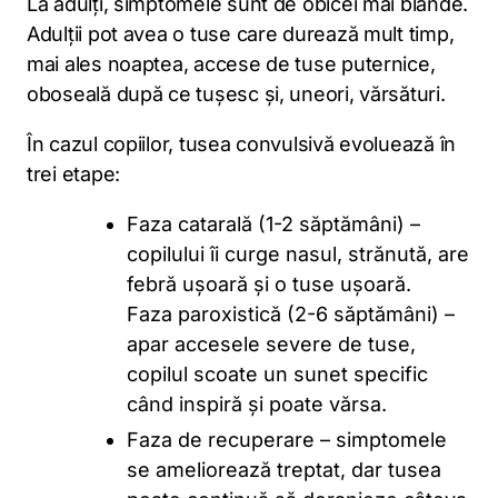
La adulți, simptomele sunt de obicei mai blânde.
Adulții pot avea o tuse care durează mult timp,
mai ales noaptea, accese de tuse puternice,
oboseală după ce tușesc și, uneori, vărsături.
În cazul copiilor, tusea convulsivă evoluează în
trei etape:
Faza catarală (1-2 săptămâni) –
copilului îi curge nasul, strănută, are
febră ușoară și o tuse ușoară.
Faza paroxistică (2-6 săptămâni) –
apar accesele severe de tuse,
copilul scoate un sunet specific
când inspiră și poate vărsa.
Faza de recuperare – simptomele
se ameliorează treptat, dar tusea