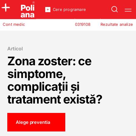
Cere programare
Policlinica
Cont medic
0319108
Rezultate analize
Analize
Incredere
Articol
Zona zoster: ce
simptome,
complicații și
tratament există?
Alege preventia