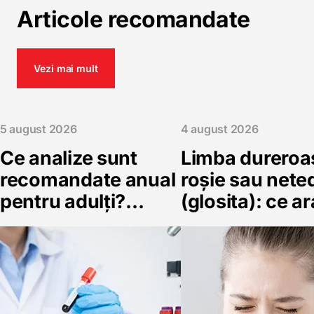
Articole recomandate
Vezi mai mult
5 august 2026
4 august 2026
Ce analize sunt
Limba dureroa
recomandate anual
roșie sau nete
pentru adulți?
(glosita): ce a
Ghidul complet al
deficitele de B
controlului
acid folic și fie
preventiv