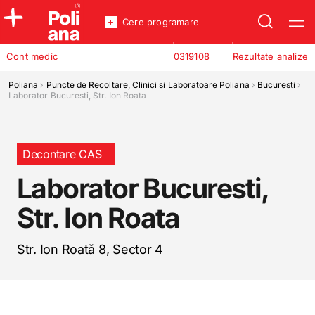
Cere programare
Policlinica
Cont medic
0319108
Rezultate analize
Analize
Incredere
Poliana
›
Puncte de Recoltare, Clinici si Laboratoare Poliana
›
Bucuresti
›
Laborator Bucuresti, Str. Ion Roata
Decontare CAS
Laborator Bucuresti,
Str. Ion Roata
Str. Ion Roată 8, Sector 4