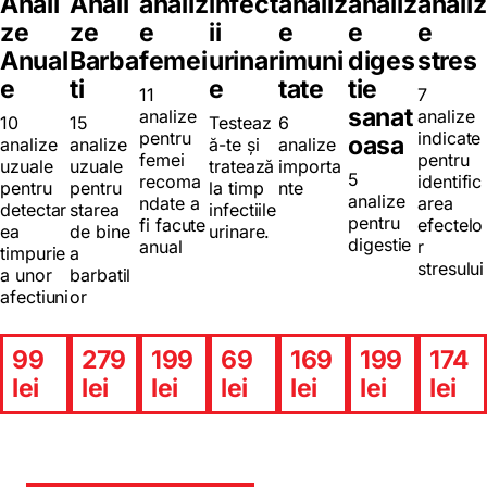
Anali
Anali
analiz
infect
analiz
analiz
analiz
ze
ze
e
ii
e
e
e
Anual
Barba
femei
urinar
imuni
diges
stres
e
ti
e
tate
tie
11
7
sanat
analize
analize
10
15
Testeaz
6
pentru
indicate
oasa
analize
analize
ă-te și
analize
femei
pentru
uzuale
uzuale
tratează
importa
5
recoma
identific
pentru
pentru
la timp
nte
analize
ndate a
area
detectar
starea
infectiile
pentru
fi facute
efectelo
ea
de bine
urinare.
digestie
anual
r
timpurie
a
stresului
a unor
barbatil
afectiuni
or
99
279
199
69
169
199
174
lei
lei
lei
lei
lei
lei
lei