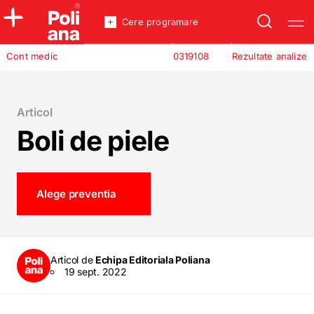
Cere programare
Policlinica
Cont medic
0319108
Rezultate analize
Analize
Incredere
Articol
Boli de piele
Alege preventia
Articol de
Echipa Editoriala Poliana
19 sept. 2022