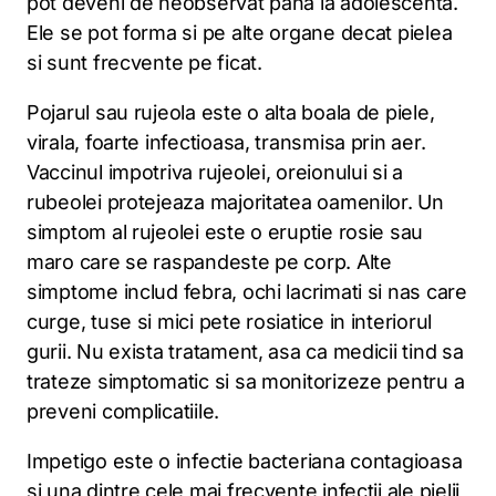
pot deveni de neobservat pana la adolescenta.
Ele se pot forma si pe alte organe decat pielea
si sunt frecvente pe ficat.
Pojarul sau rujeola este o alta boala de piele,
virala, foarte infectioasa, transmisa prin aer.
Vaccinul impotriva rujeolei, oreionului si a
rubeolei protejeaza majoritatea oamenilor. Un
simptom al rujeolei este o eruptie rosie sau
maro care se raspandeste pe corp. Alte
simptome includ febra, ochi lacrimati si nas care
curge, tuse si mici pete rosiatice in interiorul
gurii. Nu exista tratament, asa ca medicii tind sa
trateze simptomatic si sa monitorizeze pentru a
preveni complicatiile.
Impetigo este o infectie bacteriana contagioasa
si una dintre cele mai frecvente infectii ale pielii