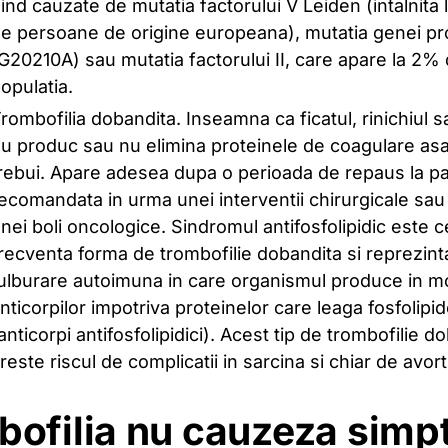
iind cauzate de mutatia factorului V Leiden (intalnita l
e persoane de origine europeana), mutatia genei p
G20210A) sau mutatia factorului II, care apare la 2% 
opulatia.
rombofilia dobandita. Inseamna ca ficatul, rinichiul s
u produc sau nu elimina proteinele de coagulare as
rebui. Apare adesea dupa o perioada de repaus la pa
ecomandata in urma unei interventii chirurgicale sau
nei boli oncologice. Sindromul antifosfolipidic este 
recventa forma de trombofilie dobandita si reprezint
ulburare autoimuna in care organismul produce in m
nticorpilor impotriva proteinelor care leaga fosfolipid
anticorpi antifosfolipidici). Acest tip de trombofilie d
reste riscul de complicatii in sarcina si chiar de avor
bofilia nu cauzeza sim