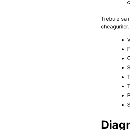
c
Trebuie sa m
cheagurilor.
V
F
O
S
T
T
P
S
Diagn