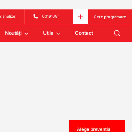
e analize
0319108
Cere programare
Noutăţi
Utile
Contact
Alege preventia