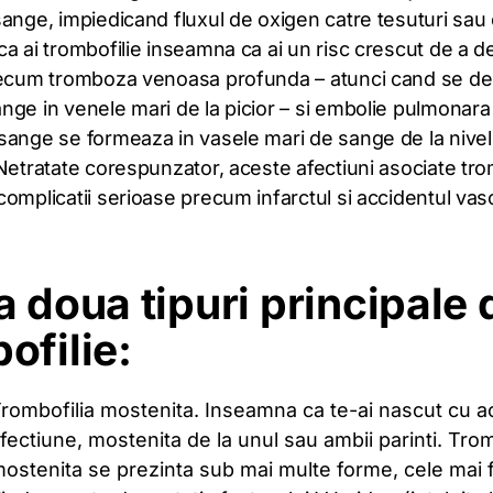
sange, impiedicand fluxul de oxigen catre tesuturi sau
a ai trombofilie inseamna ca ai un risc crescut de a d
recum tromboza venoasa profunda – atunci cand se de
nge in venele mari de la picior – si embolie pulmonara
sange se formeaza in vasele mari de sange de la nivel
Netratate corespunzator, aceste afectiuni asociate trom
omplicatii serioase precum infarctul si accidentul vas
a doua tipuri principale 
ofilie:
rombofilia mostenita. Inseamna ca te-ai nascut cu a
fectiune, mostenita de la unul sau ambii parinti. Trom
ostenita se prezinta sub mai multe forme, cele mai 