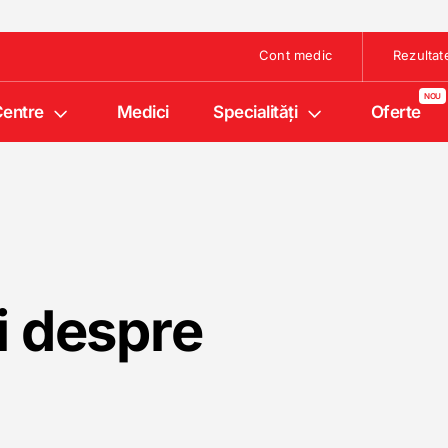
Cont medic
Rezultat
entre
Medici
Specialități
Oferte
ii despre