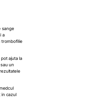
de sange
i a
 trombofilie
pot ajuta la
n sau un
rezultatele
 medcul
 in cazul