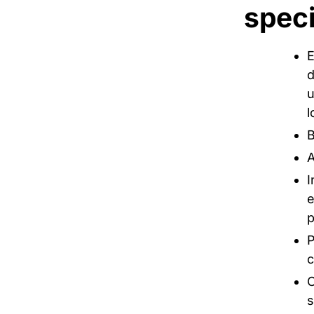
speci
E
d
u
l
B
A
I
e
p
P
c
C
s