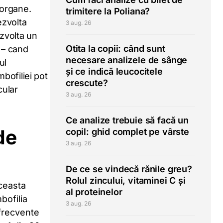
 organe.
trimitere la Poliana?
ezvolta
3 aug. 26
zvolta un
Otita la copii: când sunt
 – cand
necesare analizele de sânge
ul
și ce indică leucocitele
bofiliei pot
crescute?
cular
3 aug. 26
Ce analize trebuie să facă un
de
copil: ghid complet pe vârste
3 aug. 26
De ce se vindecă rănile greu?
Rolul zincului, vitaminei C și
ceasta
al proteinelor
bofilia
3 aug. 26
frecvente