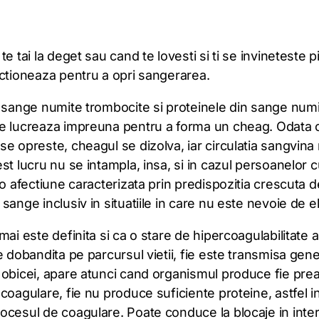
e tai la deget sau cand te lovesti si ti se invineteste pi
actioneaza pentru a opri sangerarea.
 sange numite trombocite si proteinele din sange numi
e lucreaza impreuna pentru a forma un cheag. Odata 
e opreste, cheagul se dizolva, iar circulatia sangvina 
t lucru nu se intampla, insa, si in cazul persoanelor 
 o afectiune caracterizata prin predispozitia crescuta 
sange inclusiv in situatiile in care nu este nevoie de el
mai este definita si ca o stare de hipercoagulabilitate 
e dobandita pe parcursul vietii, fie este transmisa genet
 obicei, apare atunci cand organismul produce fie pre
coagulare, fie nu produce suficiente proteine, astfel i
ocesul de coagulare. Poate conduce la blocaje in inter