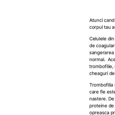
Atunci cand t
corpul tau 
Celulele din
de coagular
sangerarea s
normal. Aces
trombofilie,
cheaguri de 
Trombofilia 
care fie est
nastere. De
proteine de 
opreasca pr