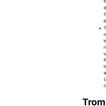
f
d
(
p
T
n
t
r
u
f
t
a
(
c
Trom