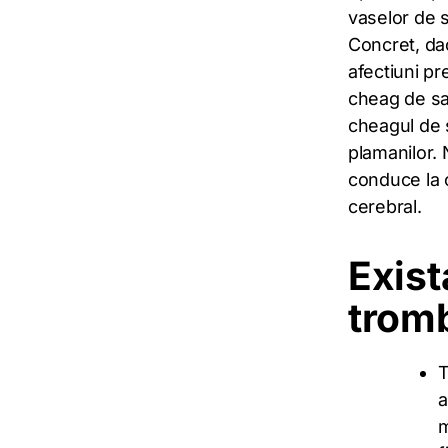
vaselor de 
Concret, dac
afectiuni p
cheag de sa
cheagul de 
plamanilor. 
conduce la c
cerebral.
Exist
tromb
T
a
m