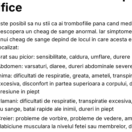
fice
ste posibil sa nu stii ca ai trombofilie pana cand medi
escopera un cheag de sange anormal. Iar simptome
nui cheag de sange depind de locul in care acesta e
ocalizat:
rat sau picior: sensibilitate, caldura, umflare, durere
bdomen: varsaturi, diaree, dureri abdominale sever
nima: dificultati de respiratie, greata, ameteli, transpi
xcesiva, disconfort in partea superioara a corpului, 
resiune in piept
lamani: dificultati de respiratie, transpiratie excesiva
u sange, batai rapide ale inimii, dureri in piept
reier: probleme de vorbire, probleme de vedere, ame
labiciune musculara la nivelul fetei sau membrelor, 