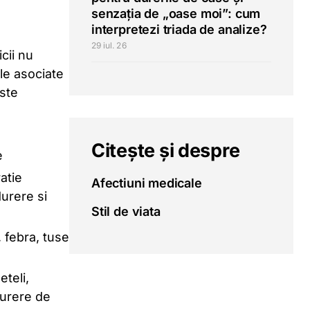
senzația de „oase moi”: cum
interpretezi triada de analize?
29 iul. 26
cii nu
le asociate
ste
Citește și despre
e
ratie
Afectiuni medicale
durere si
Stil de viata
, febra, tuse
teli,
durere de