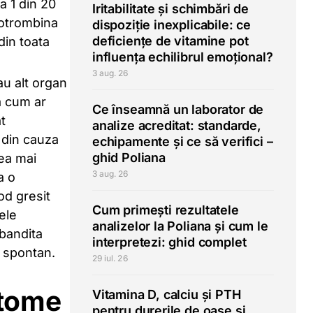
a 1 din 20
Iritabilitate și schimbări de
rotrombina
dispoziție inexplicabile: ce
deficiențe de vitamine pot
din toata
influența echilibrul emoțional?
3 aug. 26
au alt organ
a cum ar
Ce înseamnă un laborator de
t
analize acreditat: standarde,
 din cauza
echipamente și ce să verifici –
ghid Poliana
cea mai
3 aug. 26
a o
od gresit
Cum primești rezultatele
ele
analizelor la Poliana și cum le
obandita
interpretezi: ghid complet
t spontan.
29 iul. 26
ptome
Vitamina D, calciu și PTH
pentru durerile de oase și