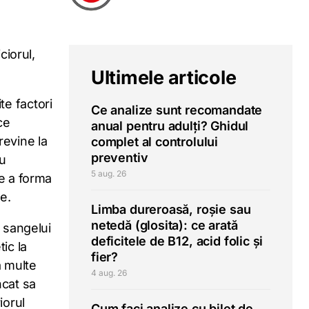
ciorul,
Ultimele articole
te factori
Ce analize sunt recomandate
ce
anual pentru adulți? Ghidul
revine la
complet al controlului
preventiv
cu
5 aug. 26
de a forma
e.
Limba dureroasă, roșie sau
netedă (glosita): ce arată
a sangelui
deficitele de B12, acid folic și
ic la
fier?
a multe
4 aug. 26
ncat sa
iorul
Cum faci analize cu bilet de