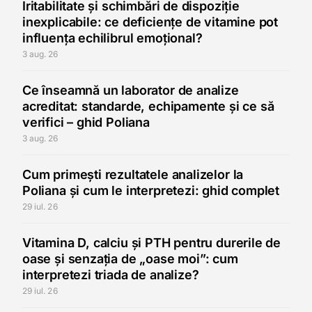
Iritabilitate și schimbări de dispoziție
inexplicabile: ce deficiențe de vitamine pot
influența echilibrul emoțional?
3 aug. 26
Ce înseamnă un laborator de analize
acreditat: standarde, echipamente și ce să
verifici – ghid Poliana
3 aug. 26
Cum primești rezultatele analizelor la
Poliana și cum le interpretezi: ghid complet
29 iul. 26
Vitamina D, calciu și PTH pentru durerile de
oase și senzația de „oase moi”: cum
interpretezi triada de analize?
29 iul. 26