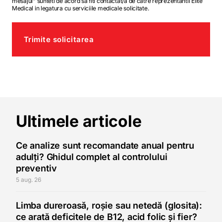
mesajul" sunteti de acord sa fiti contactat/a de catre reprezentantii Elite
Medical in legatura cu serviciile medicale solicitate.
Trimite solicitarea
Ultimele articole
Ce analize sunt recomandate anual pentru
adulți? Ghidul complet al controlului
preventiv
5 aug. 26
Limba dureroasă, roșie sau netedă (glosita):
ce arată deficitele de B12, acid folic și fier?