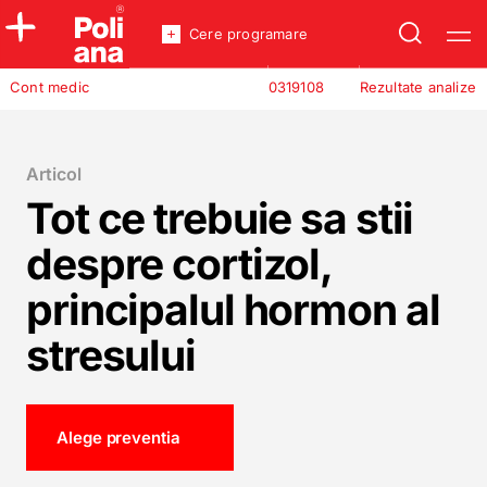
Cere programare
Policlinica
Cont medic
0319108
Rezultate analize
Analize
Incredere
Articol
Tot ce trebuie sa stii
despre cortizol,
principalul hormon al
stresului
Alege preventia