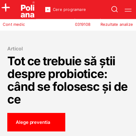
Cere programare
Policlinica
Cont medic
0319108
Rezultate analize
Analize
Incredere
Articol
Tot ce trebuie să știi
despre probiotice:
când se folosesc și de
ce
Alege preventia