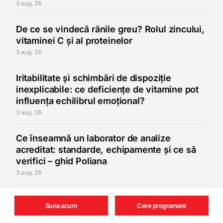
3 aug. 26
De ce se vindecă rănile greu? Rolul zincului,
vitaminei C și al proteinelor
3 aug. 26
Iritabilitate și schimbări de dispoziție
inexplicabile: ce deficiențe de vitamine pot
influența echilibrul emoțional?
3 aug. 26
Ce înseamnă un laborator de analize
acreditat: standarde, echipamente și ce să
verifici – ghid Poliana
3 aug. 26
Cum primești rezultatele analizelor la
Suna acum
Cere programare
Poliana și cum le interpretezi: ghid complet
29 iul. 26