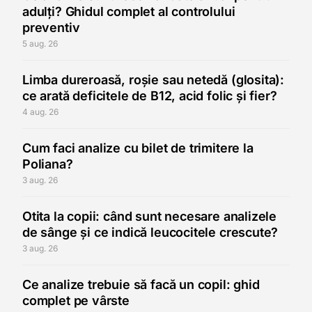
adulți? Ghidul complet al controlului
preventiv
5 aug. 26
Limba dureroasă, roșie sau netedă (glosita):
ce arată deficitele de B12, acid folic și fier?
4 aug. 26
Cum faci analize cu bilet de trimitere la
Poliana?
3 aug. 26
Otita la copii: când sunt necesare analizele
de sânge și ce indică leucocitele crescute?
3 aug. 26
Ce analize trebuie să facă un copil: ghid
complet pe vârste