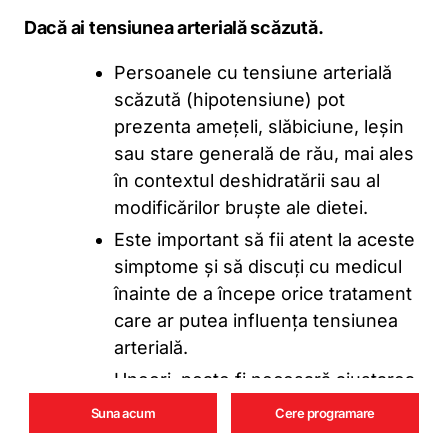
Dacă ai tensiunea arterială scăzută.
Persoanele cu tensiune arterială
scăzută (hipotensiune) pot
prezenta amețeli, slăbiciune, leșin
sau stare generală de rău, mai ales
în contextul deshidratării sau al
modificărilor bruște ale dietei.
Este important să fii atent la aceste
simptome și să discuți cu medicul
înainte de a începe orice tratament
care ar putea influența tensiunea
arterială.
Uneori, poate fi necesară ajustarea
tratamentului sau monitorizarea
Suna acum
Cere programare
atentă a tensiunii arteriale.