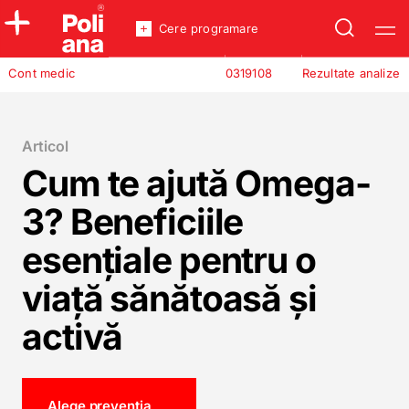
Cere programare
Policlinica
Cont medic
0319108
Rezultate analize
Analize
Incredere
Articol
Cum te ajută Omega-
3? Beneficiile
esențiale pentru o
viață sănătoasă și
activă
Alege preventia