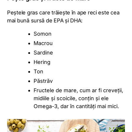
Peștele gras care trăiește în ape reci este cea
mai bună sursă de EPA și DHA:
Somon
Macrou
Sardine
Hering
Ton
Păstrăv
Fructele de mare, cum ar fi creveții,
midiile și scoicile, conțin și ele
Omega-3, dar în cantități mai mici.