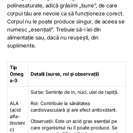
polinesaturate, adică grăsimi „bune”, de care
corpul tău are nevoie ca să funcționeze corect.
Corpul nu le poate produce singur, de aceea se
numesc „esențiali”. Trebuie să-i iei din
alimentație sau, dacă nu reușești, din
suplimente.
Tip
Omeg
Detalii (surse, rol și observații)
a-3
Surse: Semințe de in, nuci, ulei de rapiță.
ALA
Rol: Contribuie la sănătatea
(acid
cardiovasculară și are efect antioxidant.
alfa-
Observații: Este un acid gras esențial pe
linoleni
care organismul nu îl poate produce. Se
c)