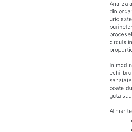
Analiza a
din organ
uric est
purinelor
procesel
circula i
proportie
In mod no
echilibru
sanatate
poate duc
guta sau 
Alimentel