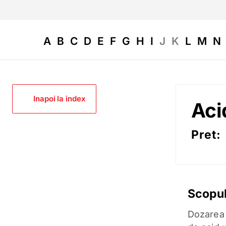
A
B
C
D
E
F
G
H
I
J
K
L
M
N
Inapoi la index
Aci
Pret:
Scopul
Dozarea a