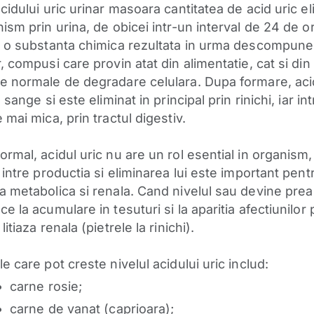
cidului uric urinar masoara cantitatea de acid uric e
ism prin urina, de obicei intr-un interval de 24 de o
e o substanta chimica rezultata in urma descompuner
, compusi care provin atat din alimentatie, cat si din
e normale de degradare celulara. Dupa formare, acid
n sange si este eliminat in principal prin rinichi, iar int
 mai mica, prin tractul digestiv.
rmal, acidul uric nu are un rol esential in organism,
 intre productia si eliminarea lui este important pent
a metabolica si renala. Cand nivelul sau devine pre
e la acumulare in tesuturi si la aparitia afectiunilo
litiaza renala (pietrele la rinichi).
e care pot creste nivelul acidului uric includ:
carne rosie;
carne de vanat (caprioara);