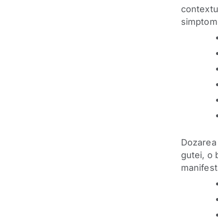
contextul
simptome
Dozarea 
gutei, o
manifest