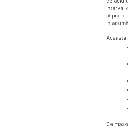
de acid u
interval
al purine
in anumi
Aceasta 
Ce maso