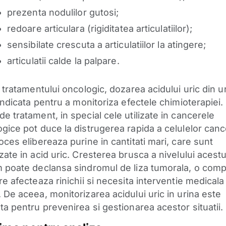
prezenta nodulilor gutosi;
redoare articulara (rigiditatea articulatiilor);
sensibilate crescuta a articulatiilor la atingere;
articulatii calde la palpare.
 tratamentului oncologic, dozarea acidului uric din u
 indicata pentru a monitoriza efectele chimioterapiei
e tratament, in special cele utilizate in cancerele
gice pot duce la distrugerea rapida a celulelor can
oces elibereaza purine in cantitati mari, care sunt
ate in acid uric. Cresterea brusca a nivelului acestu
 poate declansa sindromul de liza tumorala, o compl
e afecteaza rinichii si necesita interventie medicala
 De aceea, monitorizarea acidului uric in urina este
ta pentru prevenirea si gestionarea acestor situatii.