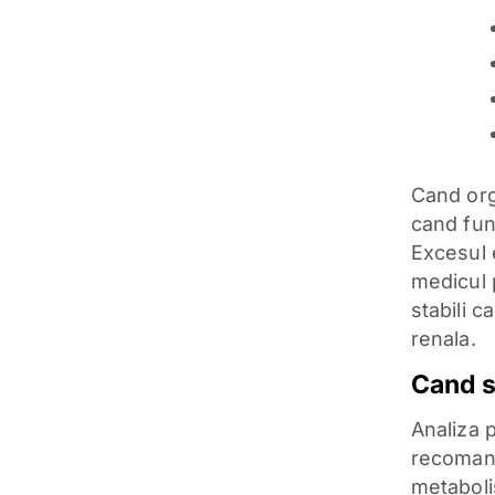
Cand org
cand func
Excesul e
medicul 
stabili 
renala.
Cand s
Analiza 
recomand
metaboli