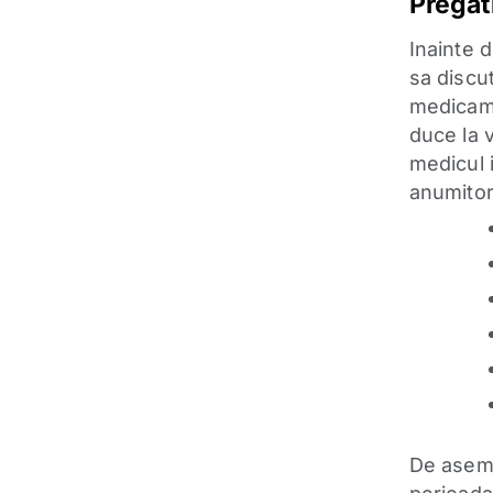
Pregat
Inainte d
sa discu
medicame
duce la v
medicul 
anumitor
De aseme