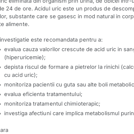
ric eliminata din organism prin urina, de obicei intr-
 de 24 de ore. Acidul uric este un produs de desco
lor, substante care se gasesc in mod natural in corp,
te alimente.
investigatie este recomandata pentru a:
evalua cauza valorilor crescute de acid uric in sa
(hiperuricemie);
depista riscul de formare a pietrelor la rinichi (calcu
cu acid uric);
monitoriza pacientii cu guta sau alte boli metaboli
evalua eficienta tratamentului;
monitoriza tratamentul chimioterapic;
investiga afectiuni care implica metabolismul purin
ara