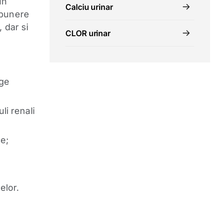
un
Calciu urinar
mpunere
 dar si
CLOR urinar
nge
li renali
ce;
elor.