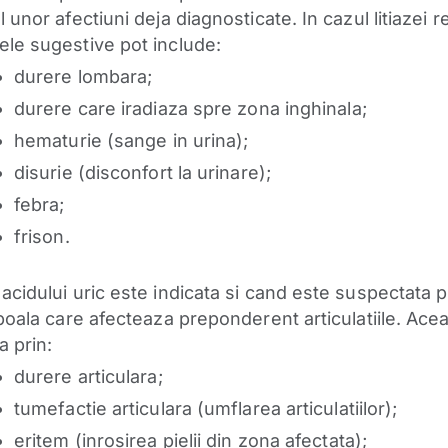
 unor afectiuni deja diagnosticate. In cazul litiazei r
le sugestive pot include:
durere lombara;
durere care iradiaza spre zona inghinala;
hematurie (sange in urina);
disurie (disconfort la urinare);
febra;
frison.
acidului uric este indicata si cand este suspectata 
 boala care afecteaza preponderent articulatiile. Ace
a prin:
durere articulara;
tumefactie articulara (umflarea articulatiilor);
eritem (inrosirea pielii din zona afectata);