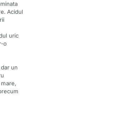
liminata
re. Acidul
ii
ul uric
r-o
 dar un
ru
a mare,
r precum