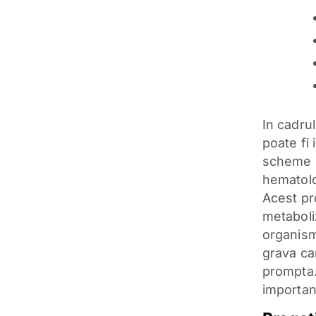
In cadrul
poate fi
scheme d
hematolo
Acest pr
metaboliz
organism
grava car
prompta.
importan