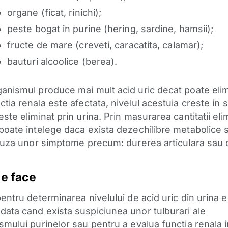
organe (ficat, rinichi);
peste bogat in purine (hering, sardine, hamsii);
fructe de mare (creveti, caracatita, calamar);
bauturi alcoolice (berea).
anismul produce mai mult acid uric decat poate eli
tia renala este afectata, nivelul acestuia creste in 
ste eliminat prin urina. Prin masurarea cantitatii eli
poate intelege daca exista dezechilibre metabolice s
cauza unor simptome precum: durerea articulara sau 
e face
pentru determinarea nivelului de acid uric din urina 
ata cand exista suspiciunea unor tulburari ale
smului purinelor sau pentru a evalua functia renala 