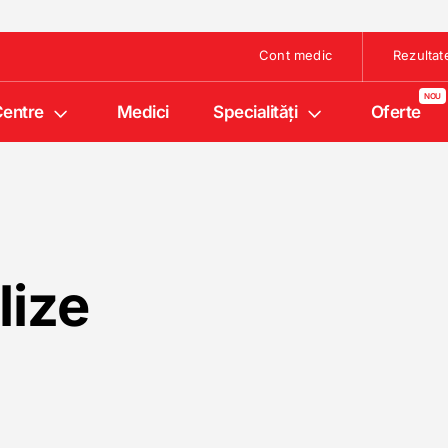
Cont medic
Rezultat
entre
Medici
Specialități
Oferte
lize