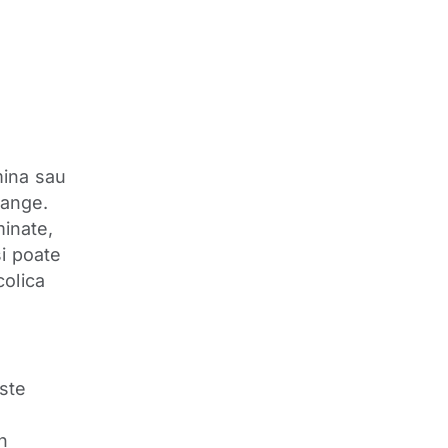
mina sau
sange.
minate,
i poate
colica
este
in