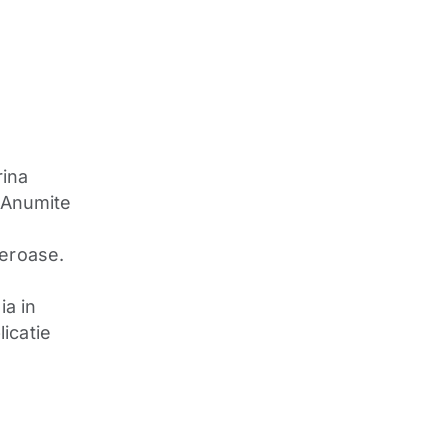
rina
. Anumite
ceroase.
ia in
icatie