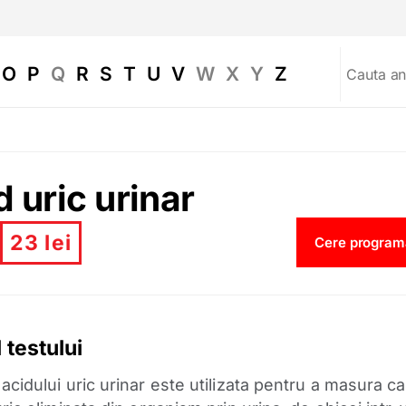
O
P
Q
R
S
T
U
V
W
X
Y
Z
d uric urinar
23 lei
Cere program
 testului
cidului uric urinar este utilizata pentru a masura ca