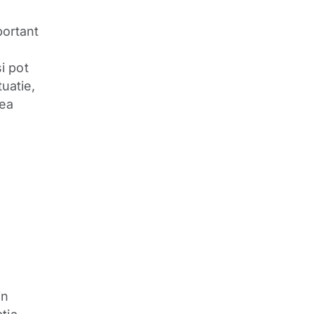
portant
i pot
tuatie,
rea
in