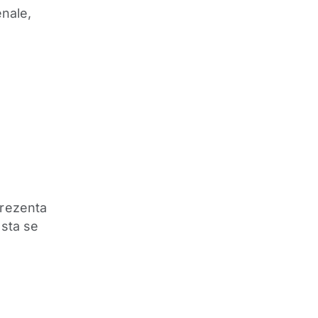
enale,
prezenta
asta se