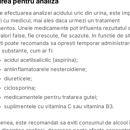
irea pentru analiza
e efectuarea analizei acidului uric din urina, este im
ti cu medicul, mai ales daca urmezi un tratament
ntos. Unele medicamente pot influenta rezultatul s
alori false, fie crescute, fie scazute. In functie de si
iti poate recomanda sa opresti temporar administra
 substante, cum ar fi:
acidul acetilsalicilic (aspirina);
antiinflamatoarele nesteroidiene;
diureticele;
ciclosporina;
medicamentele pentru tratarea gutei;
suplimentele cu vitamina C sau vitamina B3.
nea, este recomandat sa eviti consumul de alcool 