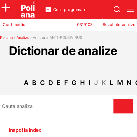
Cere programare
Policlinica
Cont medic
0319108
Rezultate analize
Analize
Incredere
Poliana
›
Analize
›
Anticorpi ANTI-POLIOVIRUS
Dictionar de analize
A
B
C
D
E
F
G
H
I
J
K
L
M
N
Inapoi la index