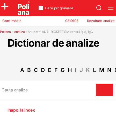
Cere programare
Policlinica
Cont medic
0319108
Rezultate analize
Analize
Incredere
Poliana
›
Analize
›
Anticorpi ANTI-RICKETTSIA conorii IgM, IgG
Dictionar de analize
A
B
C
D
E
F
G
H
I
J
K
L
M
N
Inapoi la index