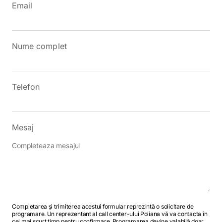
Email
Nume complet
Telefon
Mesaj
Completarea și trimiterea acestui formular reprezintă o solicitare de
programare. Un reprezentant al call center-ului Poliana vă va contacta în
cel mai scurt timp pentru confirmare. Programarea devine valabilă doar