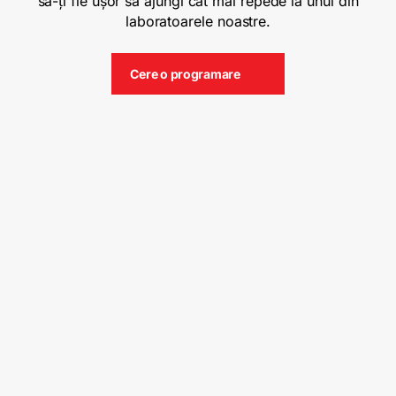
să-ți fie ușor să ajungi cât mai repede la unul din
laboratoarele noastre.
Cere o programare