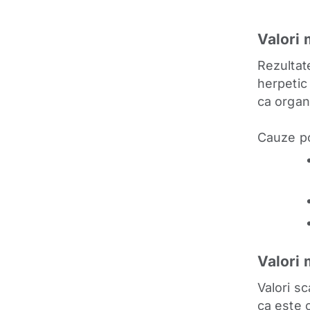
Valori 
Rezultate
herpetic 
ca organ
Cauze po
Valori 
Valori s
ca este o