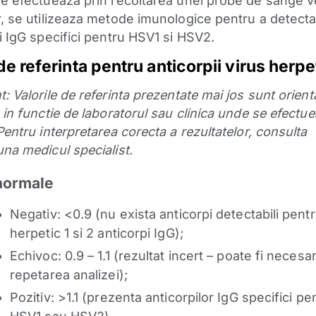
se efectueaza prin recoltarea unei probe de sange v
r, se utilizeaza metode imunologice pentru a detect
ii IgG specifici pentru HSV1 si HSV2.
de referinta pentru anticorpii virus herpe
: Valorile de referinta prezentate mai jos sunt orienta
 in functie de laboratorul sau clinica unde se efectu
Pentru interpretarea corecta a rezultatelor, consulta
una medicul specialist.
 normale
Negativ: <0.9 (nu exista anticorpi detectabili pentr
herpetic 1 si 2 anticorpi IgG);
Echivoc: 0.9 – 1.1 (rezultat incert – poate fi necesa
repetarea analizei);
Pozitiv: >1.1 (prezenta anticorpilor IgG specifici pe