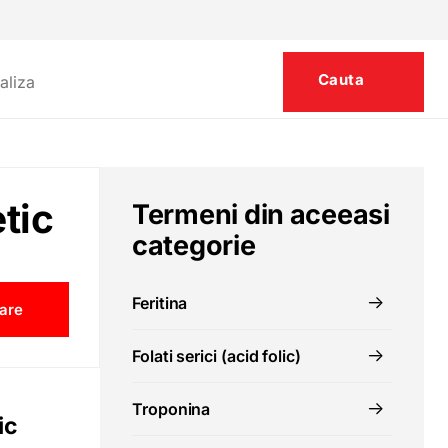
tic
Termeni din aceeasi
categorie
Feritina
are
Folati serici (acid folic)
Troponina
ic