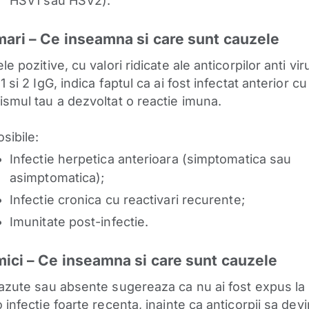
HSV1 sau HSV2).
mari – Ce inseamna si care sunt cauzele
le pozitive, cu valori ridicate ale anticorpilor anti vir
1 si 2 IgG, indica faptul ca ai fost infectat anterior c
ismul tau a dezvoltat o reactie imuna.
sibile:
Infectie herpetica anterioara (simptomatica sau
asimptomatica);
Infectie cronica cu reactivari recurente;
Imunitate post-infectie.
mici – Ce inseamna si care sunt cauzele
cazute sau absente sugereaza ca nu ai fost expus l
 infectie foarte recenta, inainte ca anticorpii sa dev