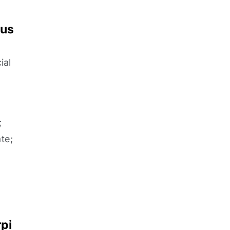
rus
ial
;
te;
rpi