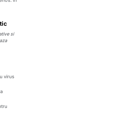
enos. In
a
tic
tive si
eaza
u virus
ra
ntru