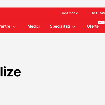
Cont medic
Rezultat
entre
Medici
Specialități
Oferte
lize