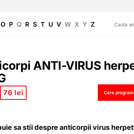
O
P
Q
R
S
T
U
V
W
X
Y
Z
icorpi ANTI-VIRUS herpe
gG
76 lei
Cere program
uie sa stii despre anticorpii virus herpet