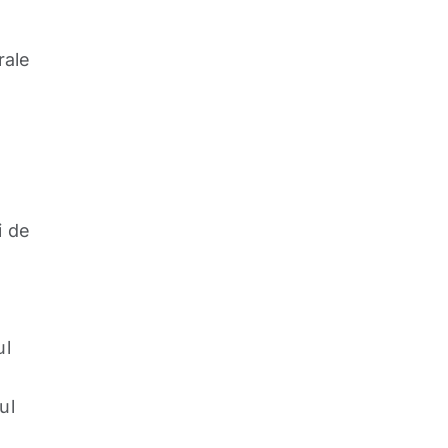
rale
i de
ul
ul