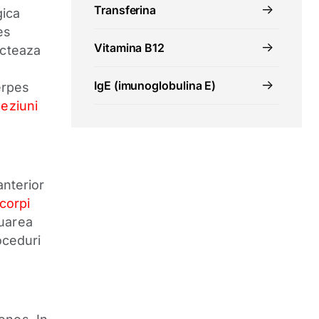
Transferina
gica
es
Vitamina B12
ecteaza
IgE (imunoglobulina E)
erpes
leziuni
anterior
icorpi
luarea
oceduri