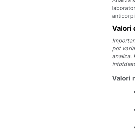
Analiza 
laborato
anticorp
Valori 
Important
pot varia
analiza. 
intotdea
Valori