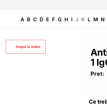
A
B
C
D
E
F
G
H
I
J
K
L
M
N
Inapoi la index
Ant
1 I
Pret:
Ce treb