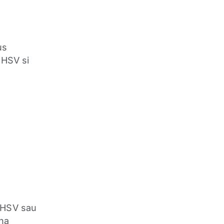
us
u HSV si
a HSV sau
ina