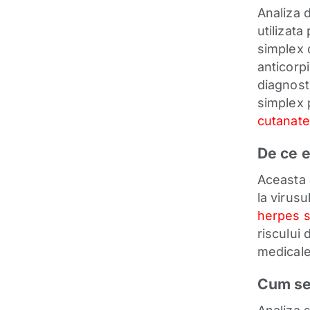
Analiza d
utilizata
simplex 
anticorpi
diagnosti
simplex 
cutanate
De ce e
Aceasta a
la virus
herpes s
riscului 
medicale
Cum se 