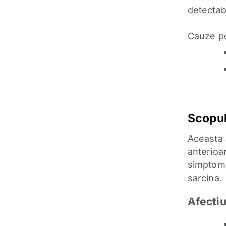
detectabi
Cauze po
Scopul
Aceasta 
anterioar
simptome
sarcina.
Afectiu