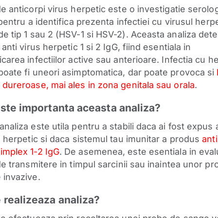
e anticorpi virus herpetic este o investigatie serolo
 pentru a identifica prezenta infectiei cu virusul herp
de tip 1 sau 2 (HSV-1 si HSV-2). Aceasta analiza det
 anti virus herpetic 1 si 2 IgG, fiind esentiala in
carea infectiilor active sau anterioare. Infectia cu h
poate fi uneori asimptomatica, dar poate provoca si
 dureroase, mai ales in zona genitala sau orala
.
ste importanta aceasta analiza?
naliza este utila pentru a stabili daca ai fost expus 
ul herpetic si daca sistemul tau imunitar a produs
ant
implex 1-2 IgG
. De asemenea, este esentiala in eva
de transmitere in timpul sarcinii sau inaintea unor pr
 invazive.
realizeaza analiza?