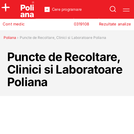
Cere programare
Policlinica
Cont medic
0319108
Rezultate analize
Analize
Incredere
Poliana
›
Puncte de Recoltare, Clinici si Laboratoare Poliana
Puncte de Recoltare,
Clinici si Laboratoare
Poliana