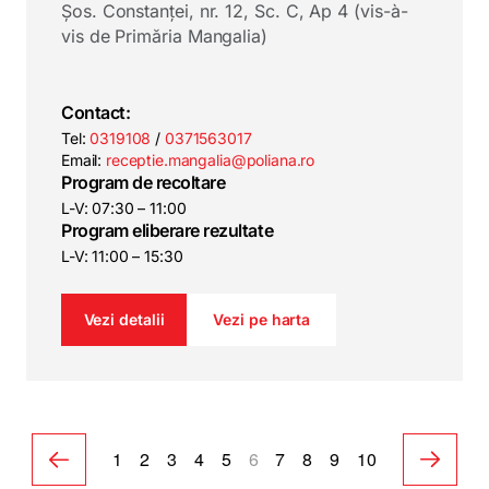
Șos. Constanței, nr. 12, Sc. C, Ap 4 (vis-à-
vis de Primăria Mangalia)
Contact:
Tel:
0319108
/
0371563017
Email:
receptie.mangalia@poliana.ro
Program de recoltare
L-V: 07:30 – 11:00
Program eliberare rezultate
L-V: 11:00 – 15:30
Vezi detalii
Vezi pe harta
1
2
3
4
5
6
7
8
9
10