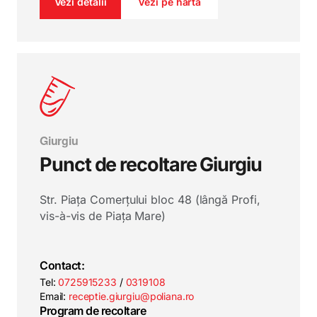
Vezi detalii
Vezi pe harta
Giurgiu
Punct de recoltare Giurgiu
Str. Piața Comerțului bloc 48 (lângă Profi,
vis-à-vis de Piața Mare)
Contact:
Tel:
0725915233
/
0319108
Email:
receptie.giurgiu@poliana.ro
Program de recoltare