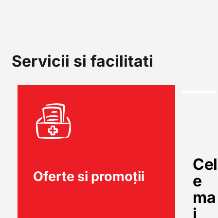
Servicii si facilitati
Cel
Oferte si promoții
e
ma
i