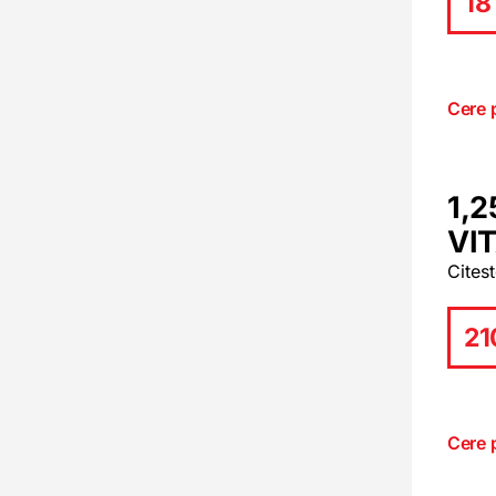
18 
Cere 
1,2
VI
Cites
21
Cere 