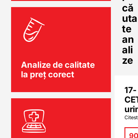
că
uta
te
an
ali
ze
Analize de calitate
la preț corect
17-
CE
uri
Cites
90