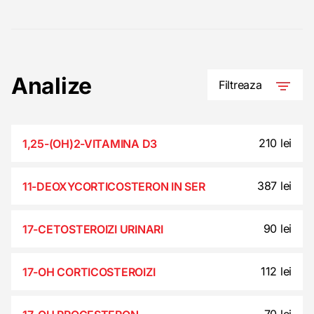
e
s
t
Analize
Filtreaza
210 lei
1,25-(OH)2-VITAMINA D3
387 lei
11-DEOXYCORTICOSTERON IN SER
90 lei
17-CETOSTEROIZI URINARI
112 lei
17-OH CORTICOSTEROIZI