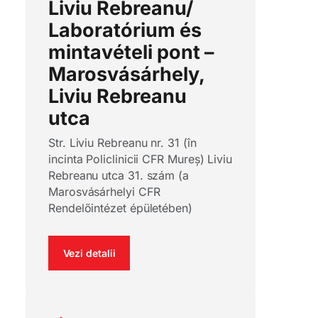
Liviu Rebreanu/
Laboratórium és
mintavételi pont –
Marosvásárhely,
Liviu Rebreanu
utca
Str. Liviu Rebreanu nr. 31 (în
incinta Policlinicii CFR Mureș) Liviu
Rebreanu utca 31. szám (a
Marosvásárhelyi CFR
Rendelőintézet épületében)
Vezi detalii