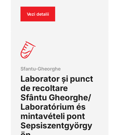
Vezi detalii
Sfantu-Gheorghe
Laborator și punct
de recoltare
Sfântu Gheorghe/
Laboratórium és
mintavételi pont
Sepsiszentgyörgy
ön