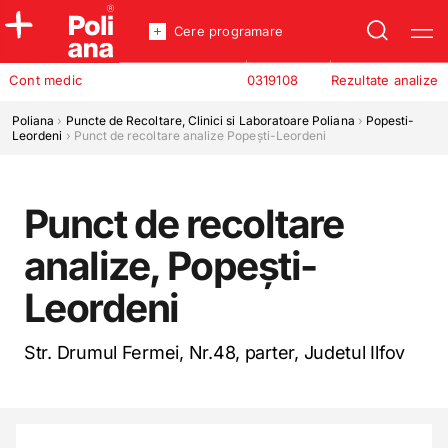
Cere programare
Policlinica
Cont medic
0319108
Rezultate analize
Analize
Incredere
Poliana
›
Puncte de Recoltare, Clinici si Laboratoare Poliana
›
Popesti-
Leordeni
›
Punct de recoltare analize Popești-Leordeni
Punct de recoltare
analize, Popești-
Leordeni
Str. Drumul Fermei, Nr.48, parter, Judetul Ilfov