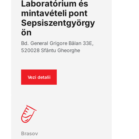
Laboratórium és
mintavételi pont
Sepsiszentgyörgy
ön
Bd. General Grigore Bălan 33E,
520028 Sfântu Gheorghe
Vezi detalii
Brasov