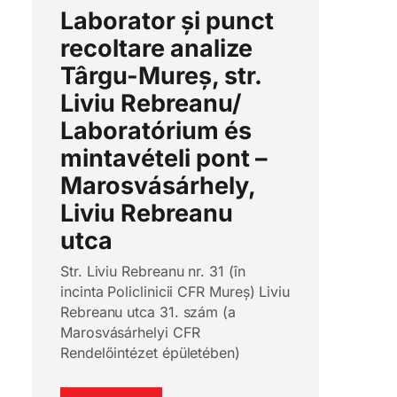
Laborator și punct
recoltare analize
Târgu-Mureș, str.
Liviu Rebreanu/
Laboratórium és
mintavételi pont –
Marosvásárhely,
Liviu Rebreanu
utca
Str. Liviu Rebreanu nr. 31 (în
incinta Policlinicii CFR Mureș) Liviu
Rebreanu utca 31. szám (a
Marosvásárhelyi CFR
Rendelőintézet épületében)