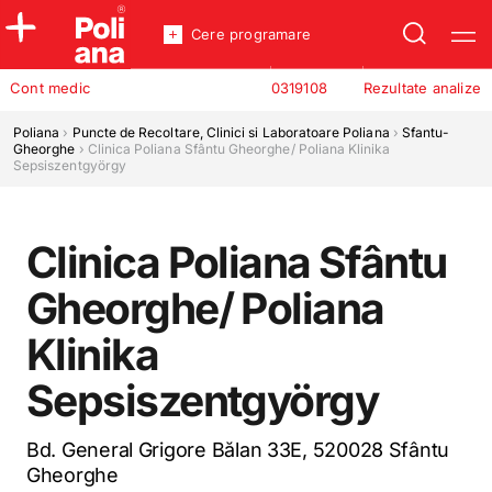
Cere programare
Policlinica
Cont medic
0319108
Rezultate analize
Analize
Incredere
Poliana
›
Puncte de Recoltare, Clinici si Laboratoare Poliana
›
Sfantu-
Gheorghe
›
Clinica Poliana Sfântu Gheorghe/ Poliana Klinika
Sepsiszentgyörgy
Clinica Poliana Sfântu
Gheorghe/ Poliana
Klinika
Sepsiszentgyörgy
Bd. General Grigore Bălan 33E, 520028 Sfântu
Gheorghe