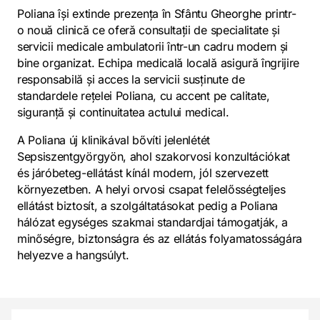
Poliana își extinde prezența în Sfântu Gheorghe printr-
o nouă clinică ce oferă consultații de specialitate și
servicii medicale ambulatorii într-un cadru modern și
bine organizat. Echipa medicală locală asigură îngrijire
responsabilă și acces la servicii susținute de
standardele rețelei Poliana, cu accent pe calitate,
siguranță și continuitatea actului medical.
A Poliana új klinikával bővíti jelenlétét
Sepsiszentgyörgyön, ahol szakorvosi konzultációkat
és járóbeteg-ellátást kínál modern, jól szervezett
környezetben. A helyi orvosi csapat felelősségteljes
ellátást biztosít, a szolgáltatásokat pedig a Poliana
hálózat egységes szakmai standardjai támogatják, a
minőségre, biztonságra és az ellátás folyamatosságára
helyezve a hangsúlyt.