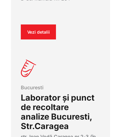
Vezi detalii
Bucuresti
Laborator și punct
de recoltare
analize Bucuresti,
Str.Caragea
str. Ioan Vodă Caragea nr.2-3 (în