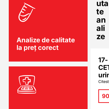
uta
te
an
ali
ze
Analize de calitate
la preț corect
17-
CE
uri
Cites
90