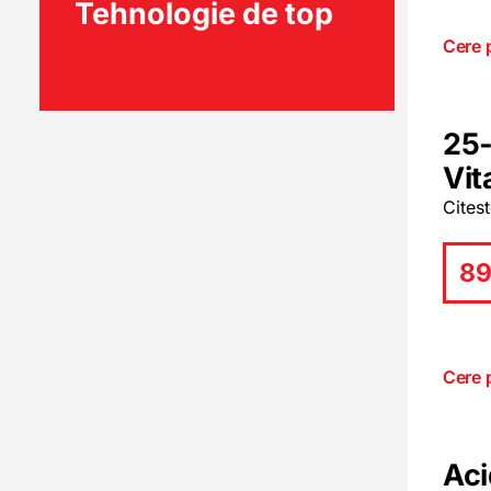
Tehnologie de top
Cere 
25
Vit
Cites
89
Cere 
Aci