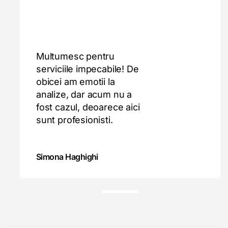
Multumesc pentru
serviciile impecabile! De
obicei am emotii la
analize, dar acum nu a
fost cazul, deoarece aici
sunt profesionisti.
Simona Haghighi
t
e
s
t