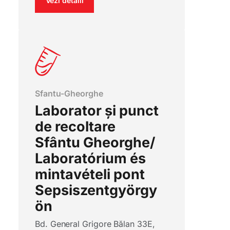
Vezi detalii
Sfantu-Gheorghe
Laborator și punct
de recoltare
Sfântu Gheorghe/
Laboratórium és
mintavételi pont
Sepsiszentgyörgy
ön
Bd. General Grigore Bălan 33E,