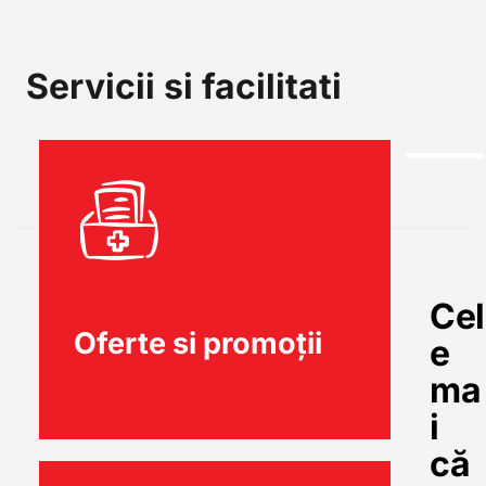
Servicii si facilitati
Cel
Oferte si promoții
e
ma
i
că