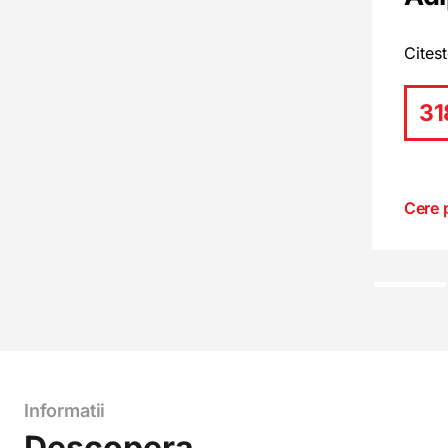
Cites
31
Cere 
Informatii
Descopera