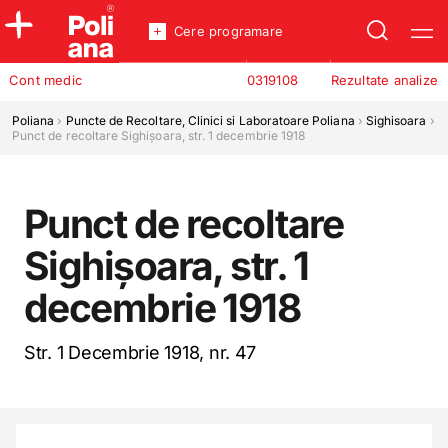
Cere programare
Policlinica
Cont medic
0319108
Rezultate analize
Analize
Incredere
Poliana
›
Puncte de Recoltare, Clinici si Laboratoare Poliana
›
Sighisoara
›
Punct de recoltare Sighișoara, str. 1 decembrie 1918
Punct de recoltare
Sighișoara, str. 1
decembrie 1918
Str. 1 Decembrie 1918, nr. 47