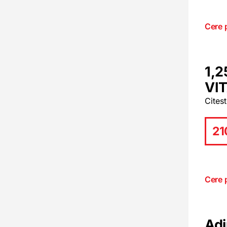
Cere 
1,2
VI
Cites
21
Cere 
Adi