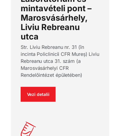
mintavételi pont –
Marosvásárhely,
Liviu Rebreanu
utca
Str. Liviu Rebreanu nr. 31 (în
incinta Policlinicii CFR Mureș) Liviu
Rebreanu utca 31. szám (a
Marosvásárhelyi CFR
Rendelőintézet épületében)
Vezi detalii